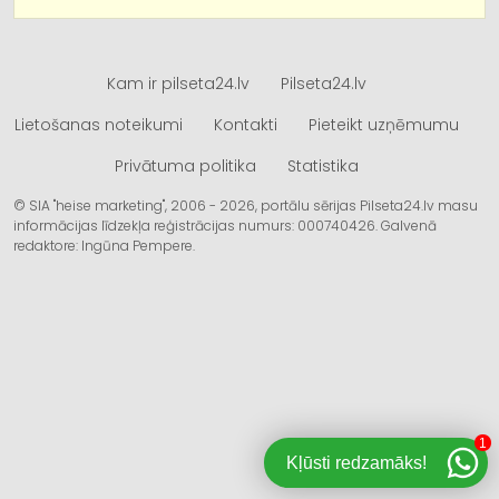
Kam ir pilseta24.lv
Pilseta24.lv
Lietošanas noteikumi
Kontakti
Pieteikt uzņēmumu
Privātuma politika
Statistika
© SIA "heise marketing", 2006 - 2026, portālu sērijas Pilseta24.lv masu
informācijas līdzekļa reģistrācijas numurs: 000740426. Galvenā
redaktore: Ingūna Pempere.
1
Kļūsti redzamāks!