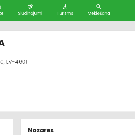
te
Sludinājumi
Tūrisms
Meklēšana
IA
e, LV-4601
Nozares