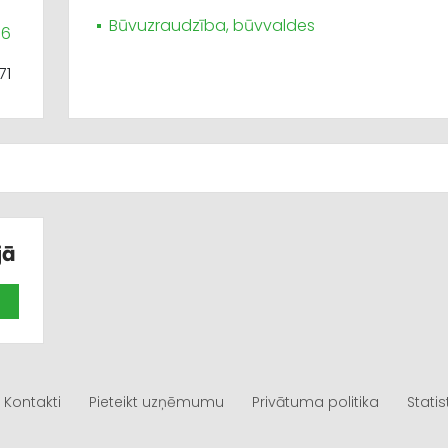
Būvuzraudzība, būvvaldes
06
71
jā
Kontakti
Pieteikt uzņēmumu
Privātuma politika
Statis