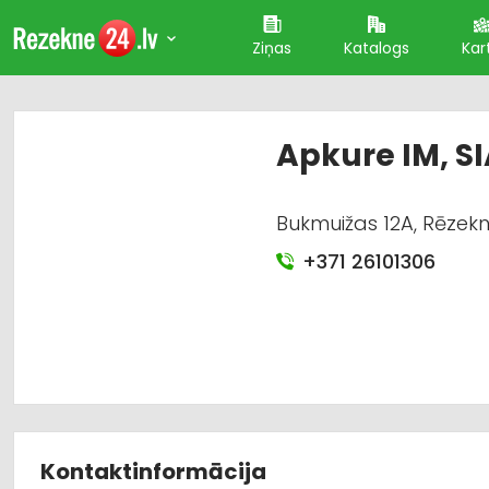
Ziņas
Katalogs
Kar
Apkure IM, S
Bukmuižas 12A, Rēzekn
+371 26101306
Kontaktinformācija