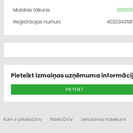
Mobilais tālrunis
261013
Reģistrācijas numurs
402034358
Pieteikt izmaiņas uzņēmuma informāci
PIETEIKT
Kam ir pilseta24.lv
Pilseta24.lv
Lietošanas noteikumi