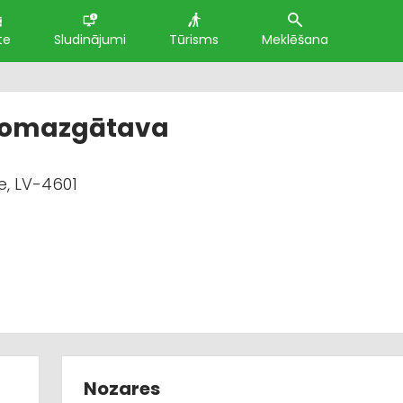
te
Sludinājumi
Tūrisms
Meklēšana
utomazgātava
e, LV-4601
Nozares