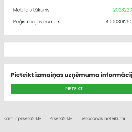
Mobilais tālrunis
202322
Reģistrācijas numurs
400030126
Pieteikt izmaiņas uzņēmuma informāci
PIETEIKT
Kam ir pilseta24.lv
Pilseta24.lv
Lietošanas noteikumi