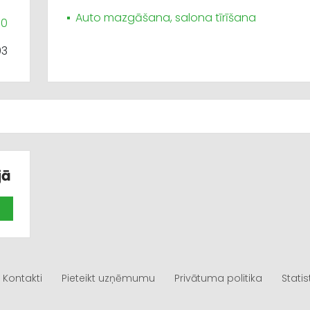
Auto mazgāšana, salona tīrīšana
00
03
jā
Kontakti
Pieteikt uzņēmumu
Privātuma politika
Statis