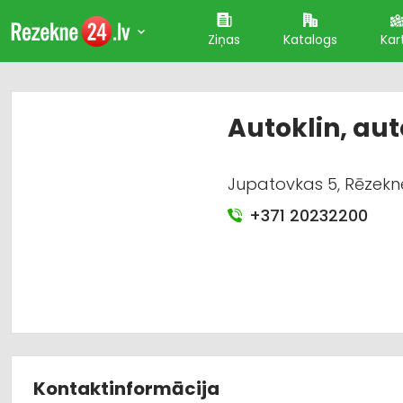
Ziņas
Katalogs
Kar
Autoklin, a
Jupatovkas 5, Rēzekn
+371 20232200
Kontaktinformācija