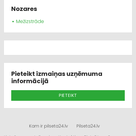
Nozares
Mežizstrāde
Pieteikt izmaiņas uzņēmuma
informācijā
PIETEIKT
Kam ir pilseta24.lv
Pilseta24.lv