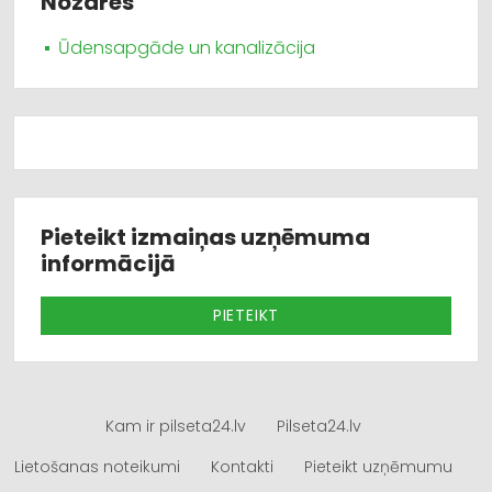
Nozares
Ūdensapgāde un kanalizācija
Pieteikt izmaiņas uzņēmuma
informācijā
PIETEIKT
Kam ir pilseta24.lv
Pilseta24.lv
Lietošanas noteikumi
Kontakti
Pieteikt uzņēmumu