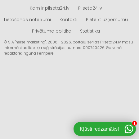
Kam ir pilseta24.lv
Pilseta24.lv
Lietošanas noteikumi
Kontakti
Pieteikt uzņēmumu
Privātuma politika
Statistika
© SIA "heise marketing", 2006 - 2026, portālu sērijas Pilseta24.lv masu
informācijas līdzekļa reģistrācijas numurs: 000740426. Galvenā
redaktore: Ingūna Pempere.
1
Kļūsti redzamāks!