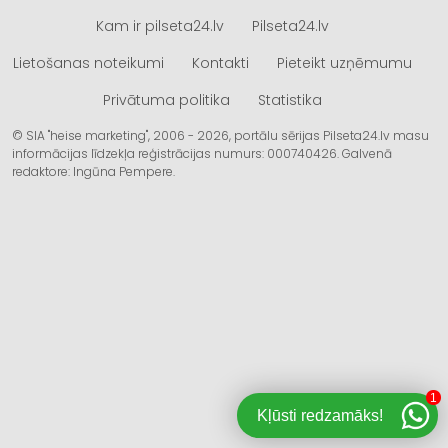
Kam ir pilseta24.lv
Pilseta24.lv
Lietošanas noteikumi
Kontakti
Pieteikt uzņēmumu
Privātuma politika
Statistika
© SIA "heise marketing", 2006 - 2026, portālu sērijas Pilseta24.lv masu
informācijas līdzekļa reģistrācijas numurs: 000740426. Galvenā
redaktore: Ingūna Pempere.
1
Kļūsti redzamāks!