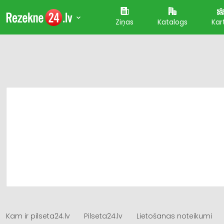
Ziņas
Katalogs
Kar
Kam ir pilseta24.lv
Pilseta24.lv
Lietošanas noteikumi