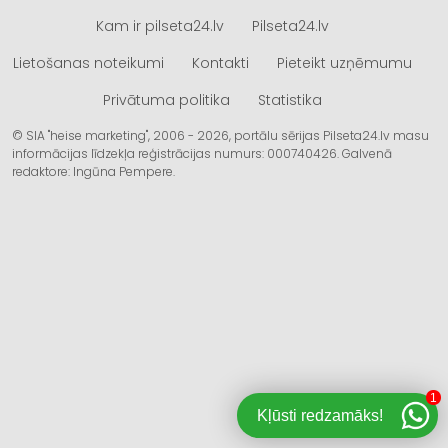
Kam ir pilseta24.lv
Pilseta24.lv
Lietošanas noteikumi
Kontakti
Pieteikt uzņēmumu
Privātuma politika
Statistika
© SIA "heise marketing", 2006 - 2026, portālu sērijas Pilseta24.lv masu
informācijas līdzekļa reģistrācijas numurs: 000740426. Galvenā
redaktore: Ingūna Pempere.
1
Kļūsti redzamāks!