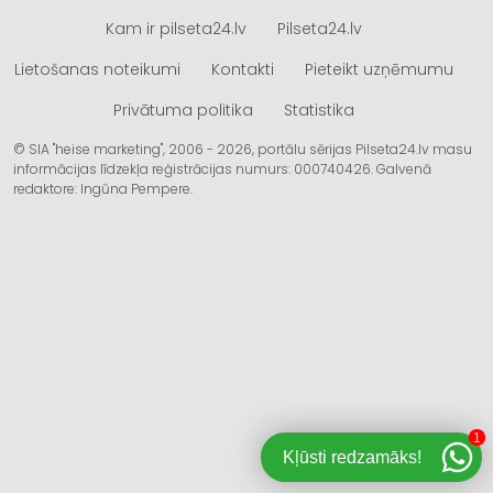
Kam ir pilseta24.lv
Pilseta24.lv
Lietošanas noteikumi
Kontakti
Pieteikt uzņēmumu
Privātuma politika
Statistika
© SIA "heise marketing", 2006 - 2026, portālu sērijas Pilseta24.lv masu
informācijas līdzekļa reģistrācijas numurs: 000740426. Galvenā
redaktore: Ingūna Pempere.
1
Kļūsti redzamāks!