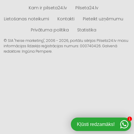
Kam ir pilseta24.lv
Pilseta24.lv
Lietošanas noteikumi
Kontakti
Pieteikt uzņēmumu
Privātuma politika
Statistika
© SIA "heise marketing", 2006 - 2026, portālu sērijas Pilseta24.lv masu
informācijas līdzekļa reģistrācijas numurs: 000740426. Galvenā
redaktore: Ingūna Pempere.
1
Kļūsti redzamāks!