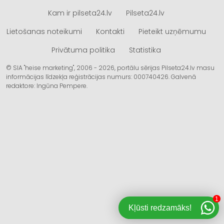
Kam ir pilseta24.lv
Pilseta24.lv
Lietošanas noteikumi
Kontakti
Pieteikt uzņēmumu
Privātuma politika
Statistika
© SIA "heise marketing", 2006 - 2026, portālu sērijas Pilseta24.lv masu
informācijas līdzekļa reģistrācijas numurs: 000740426. Galvenā
redaktore: Ingūna Pempere.
1
Kļūsti redzamāks!