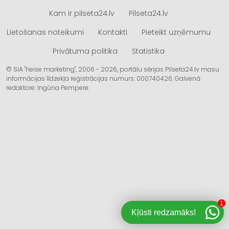
Kam ir pilseta24.lv
Pilseta24.lv
Lietošanas noteikumi
Kontakti
Pieteikt uzņēmumu
Privātuma politika
Statistika
© SIA "heise marketing", 2006 - 2026, portālu sērijas Pilseta24.lv masu
informācijas līdzekļa reģistrācijas numurs: 000740426. Galvenā
redaktore: Ingūna Pempere.
1
Kļūsti redzamāks!