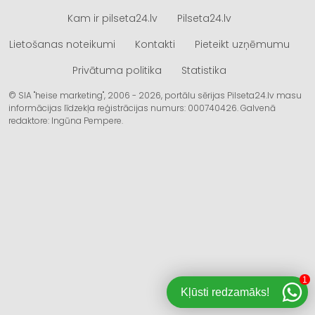
Kam ir pilseta24.lv
Pilseta24.lv
Lietošanas noteikumi
Kontakti
Pieteikt uzņēmumu
Privātuma politika
Statistika
© SIA "heise marketing", 2006 - 2026, portālu sērijas Pilseta24.lv masu
informācijas līdzekļa reģistrācijas numurs: 000740426. Galvenā
redaktore: Ingūna Pempere.
1
Kļūsti redzamāks!