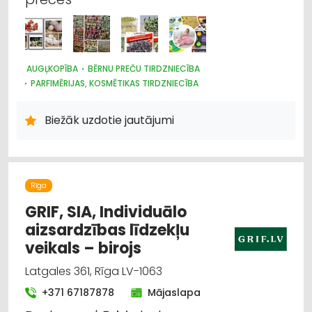
AUGĻKOPĪBA
BĒRNU PREČU TIRDZNIECĪBA
PARFIMĒRIJAS, KOSMĒTIKAS TIRDZNIECĪBA
SUVENĪRI, DĀVANAS
SAIMNIECĪBAS PREČU TIRDZNIECĪBA
HIGIĒNAS PRECES
Biežāk uzdotie jautājumi
ZOOPRECES, DZĪVNIEKU KOPŠANA UN APRŪPE
INTERNETVEIKALI, E-KOMERCIJA
ĶĪMISKĀS PRECES
HOBIJA PRECES
SĒKLAS UN STĀDI
AGROĶĪMIJA, MĒSLOŠANAS LĪDZEKĻI
DĀRZA TEHNIKA UN INVENTĀRS
Rīga
AUGKOPĪBA UN TEHNISKĀS KULTŪRAS
GRIF, SIA, Individuālo
aizsardzības līdzekļu
veikals – birojs
Latgales 361, Rīga LV-1063
+371 67187878
Mājaslapa