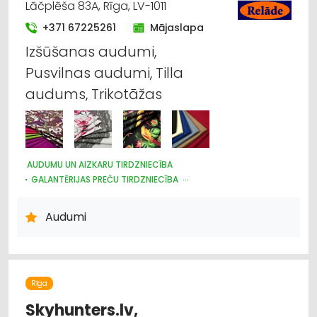
Lāčplēša 83A, Rīga, LV-1011
+371 67225261
Mājaslapa
Izšūšanas audumi,
Pusvilnas audumi, Tilla
audums, Trikotāžas
AUDUMU UN AIZKARU TIRDZNIECĪBA
GALANTĒRIJAS PREČU TIRDZNIECĪBA
GALANTĒRIJAS PREČU VAIRUMTIRDZNIECĪBA
ŠŪŠANAS PIEDERUMI, APĢĒRBU FURNITŪRA
Audumi
ŽALŪZIJAS, AIZKARU STIEŅI
Rīga
Skyhunters.lv,