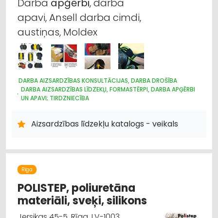
Darba
apģērbi
, darba
apavi, Ansell darba cimdi,
austiņas, Moldex
DARBA AIZSARDZĪBAS KONSULTĀCIJAS, DARBA DROŠĪBA
DARBA AIZSARDZĪBAS LĪDZEKĻI, FORMASTĒRPI, DARBA APĢĒRBI
UN APAVI; TIRDZNIECĪBA
DARBA AIZSARDZĪBAS LĪDZEKĻI, DARBA APĢĒRBI;
VAIRUMTIRDZNIECĪBA
Aizsardzības līdzekļu katalogs - veikals
DARBA AIZSARDZĪBAS LĪDZEKĻI, FORMASTĒRPI, DARBA APĢĒRBI;
RAŽOŠANA
APAVI: TIRDZNIECĪBA
Rīga
POLISTEP, poliuretāna
materiāli, sveķi, silikons
Jersikas 45-5, Rīga, LV-1003