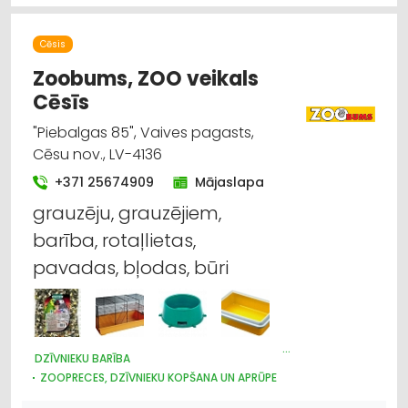
Cēsis
Zoobums, ZOO veikals
Cēsīs
"Piebalgas 85", Vaives pagasts,
Cēsu nov., LV-4136
+371 25674909
Mājaslapa
grauzēju, grauzējiem,
barība, rotaļlietas,
pavadas, bļodas, būri
DZĪVNIEKU BARĪBA
ZOOPRECES, DZĪVNIEKU KOPŠANA UN APRŪPE
DZĪVNIEKU TIRDZNIECĪBA