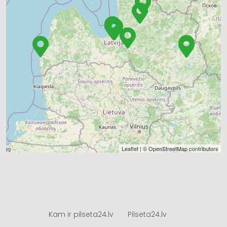
Leaflet
| ©
OpenStreetMap
contributors
Kam ir pilseta24.lv
Pilseta24.lv