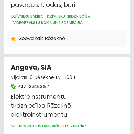
pavadas, bļodas, būri
Apavi: tirdzniecība
DZĪVNIEKU BARĪBA
DZĪVNIEKU TIRDZNIECĪBA
Darba aizsardzības līdzekļi, formastērpi, darba
VIDEOIERAKSTU NOMA UN TIRDZNIECĪBA
apģērbi; ražošana
ZOOPRECES, DZĪVNIEKU KOPŠANA UN APRŪPE
Zooveikals Rēzeknē
Higiēnas preces
Agroķīmija, mēslošanas līdzekļi
Angava, SIA
Apģērbi: rūpnieciskā ražošana, šūšana
Viļakas 18, Rēzekne, LV-4604
+371 26482187
Apģērbi: vairumtirdzniecība
Elektroinstrumentu
tirdzniecība Rēzeknē,
elektroinstrumentu
INSTRUMENTU UN DARBARĪKU TIRDZNIECĪBA