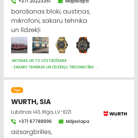
+371 20223351
Mājaslapa
barošanas bloki, austiņas,
mikrofoni, sakaru tehnika
un līdzekļi
ANTENAS UN TO UZSTĀDĪŠANA
SAKARU TEHNIKAS UN LĪDZEKĻU TIRDZNIECĪBA
SAKARU TEHNIKAS UN LĪDZEKĻU VAIRUMTIRDZNIECĪBA
SAKARU TEHNIKAS UN LĪDZEKĻU LABOŠANA, SERVISS
PULKSTEŅU TIRDZNIECĪBA
TELEVĪZIJA
VĀJSTRĀVAS TĪKLI
Rīga
APSARDZE: AIZSARGIERĪCES, SISTĒMAS, VIDEONOVĒROŠANA
WURTH, SIA
Lubānas 143, Rīga, LV-1021
+371 67788996
Mājaslapa
aizsargbrilles,