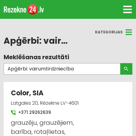
KATEGORIJAS
Apģērbi: vairumtirdzniecība
Meklēšanas rezultāti
Visas nozares
Darba aizsardzības līdzekļi, formastērpi, darba
apģērbi un apavi; tirdzniecība
Color, SIA
Darba aizsardzības līdzekļi, darba apģērbi;
vairumtirdzniecība
Latgales 20, Rēzekne LV-4601
+371 29262639
Apģērbi: tirdzniecība
grauzēju, grauzējiem,
Instrumentu un darbarīku tirdzniecība
barība, rotaļlietas,