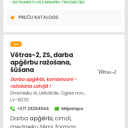
INSTRUMENTU UN DARBARĪKU TIRDZNIECĪBA
PLASTMASAS IZSTRĀDĀJUMI
DARBA AIZSARDZĪBAS LĪDZEKĻI, FORMASTĒRPI, DARBA APĢĒRBI
PREČU KATALOGS
UN APAVI; TIRDZNIECĪBA
TRAUKI
HIGIĒNAS PRECES
IEPAKOJUMS, IESAIŅOŠANA
DĀRZA TEHNIKA UN INVENTĀRS
SĒKLAS UN STĀDI
Ogre
Vētras-2, ZS, darba
apģērbu ražošana,
šūšana
Darba apģērbi, kombinzoni -
ražošana Latvijā !
Dravnieku 1A, Lielvārde, Ogres nov.,
LV-5070
+371 29264944
Mājaslapa
Darba
apģērbi
, cimdi,
mednieku tērpi, formas