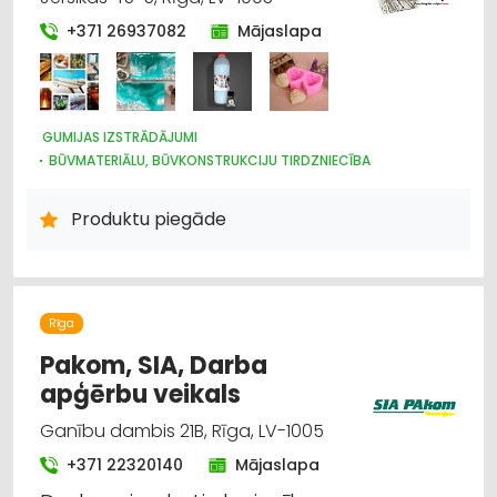
+371 26937082
Mājaslapa
GUMIJAS IZSTRĀDĀJUMI
BŪVMATERIĀLU, BŪVKONSTRUKCIJU TIRDZNIECĪBA
BŪVMATERIĀLU, BŪVKONSTRUKCIJU RAŽOŠANA
BŪVMATERIĀLU, BŪVKONSTRUKCIJU VAIRUMTIRDZNIECĪBA
Produktu piegāde
INTERNETVEIKALI, E-KOMERCIJA
APDARES MATERIĀLI: TIRDZNIECĪBA
APDARES MATERIĀLI: VAIRUMTIRDZNIECĪBA
KRĀSAS, LAKAS, BŪVĶĪMIJA: TIRDZNIECĪBA
JUMTU SEGUMI
CELTNIECĪBAS UN REMONTA DARBI
Rīga
Pakom, SIA, Darba
apģērbu veikals
Ganību dambis 21B, Rīga, LV-1005
+371 22320140
Mājaslapa