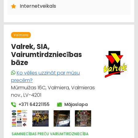
Internetveikals
Valmiera
Valrek, SIA,
Vairumtirdzniecības
bāze
Ko vēlies uzzināt par mūsu
precēm?
Mūrmuižas 16C, Valmiera, Valmieras
nov., LV-4201
+371 64221155
Mājaslapa
SAIMNIECĪBAS PREČU VAIRUMTIRDZNIECĪBA