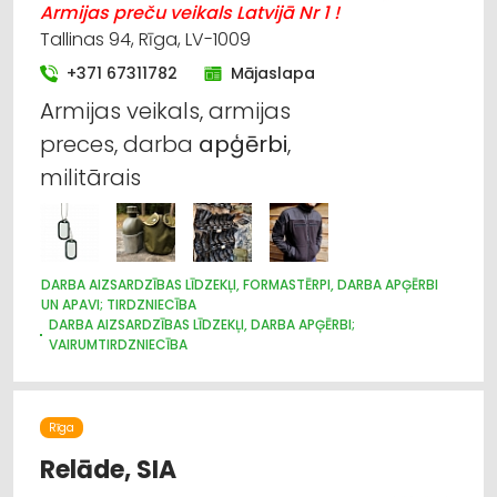
Armijas preču veikals Latvijā Nr 1 !
Tallinas 94, Rīga, LV-1009
+371 67311782
Mājaslapa
Armijas veikals, armijas
preces, darba
apģērbi
,
militārais
DARBA AIZSARDZĪBAS LĪDZEKĻI, FORMASTĒRPI, DARBA APĢĒRBI
UN APAVI; TIRDZNIECĪBA
DARBA AIZSARDZĪBAS LĪDZEKĻI, DARBA APĢĒRBI;
VAIRUMTIRDZNIECĪBA
APĢĒRBI: RŪPNIECISKĀ RAŽOŠANA, ŠŪŠANA
APAVI: TIRDZNIECĪBA
APĢĒRBI: TIRDZNIECĪBA
SUVENĪRI, DĀVANAS
Rīga
Relāde, SIA