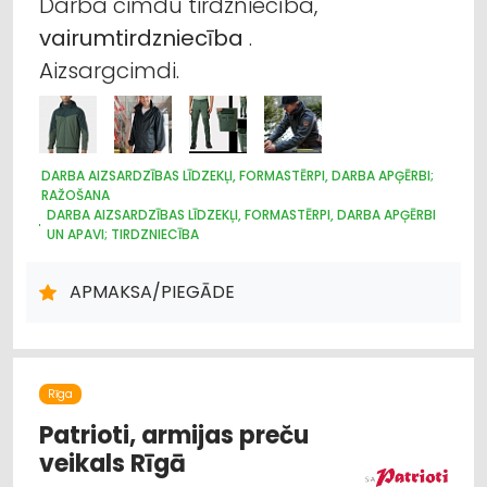
Darba cimdu tirdzniecība,
vairumtirdzniecība
.
Aizsargcimdi.
DARBA AIZSARDZĪBAS LĪDZEKĻI, FORMASTĒRPI, DARBA APĢĒRBI;
RAŽOŠANA
DARBA AIZSARDZĪBAS LĪDZEKĻI, FORMASTĒRPI, DARBA APĢĒRBI
UN APAVI; TIRDZNIECĪBA
DARBA AIZSARDZĪBAS LĪDZEKĻI, DARBA APĢĒRBI;
VAIRUMTIRDZNIECĪBA
APMAKSA/PIEGĀDE
APĢĒRBI: VAIRUMTIRDZNIECĪBA
APĢĒRBI: TIRDZNIECĪBA
LOĢISTIKA
INTERNETVEIKALI, E-KOMERCIJA
REKLĀMA
POLIGRĀFIJAS PAKALPOJUMI
APĢĒRBI: IZGATAVOŠANA, ŠŪŠANA
APĢĒRBI: RŪPNIECISKĀ RAŽOŠANA, ŠŪŠANA
Rīga
Patrioti, armijas preču
veikals Rīgā