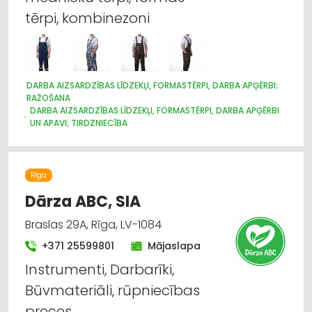
tērpi, kombinezoni
DARBA AIZSARDZĪBAS LĪDZEKĻI, FORMASTĒRPI, DARBA APĢĒRBI;
RAŽOŠANA
DARBA AIZSARDZĪBAS LĪDZEKĻI, FORMASTĒRPI, DARBA APĢĒRBI
UN APAVI; TIRDZNIECĪBA
DARBA AIZSARDZĪBAS LĪDZEKĻI, DARBA APĢĒRBI;
VAIRUMTIRDZNIECĪBA
APĢĒRBI: TIRDZNIECĪBA
APĢĒRBI: VAIRUMTIRDZNIECĪBA
Rīga
Dārza ABC, SIA
Braslas 29A, Rīga, LV-1084
+371 25599801
Mājaslapa
Instrumenti, Darbarīki,
Būvmateriāli, rūpniecības
preces