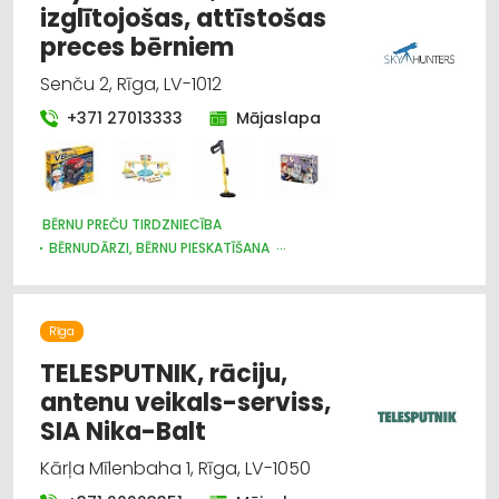
izglītojošas, attīstošas
preces bērniem
Senču 2, Rīga, LV-1012
+371 27013333
Mājaslapa
BĒRNU PREČU TIRDZNIECĪBA
BĒRNUDĀRZI, BĒRNU PIESKATĪŠANA
BĒRNU PREČU VAIRUMTIRDZNIECĪBA
BĒRNU UN JAUNIEŠU BRĪVĀ LAIKA ORGANIZĒŠANA, NOMETNES
SPORTA ORGANIZĀCIJAS
Rīga
SPORTA UN TŪRISMA PREČU TIRDZNIECĪBA
SPORTA UN TŪRISMA PREČU VAIRUMTIRDZNIECĪBA
TELESPUTNIK, rāciju,
MEDICĪNISKĀ PALĪDZĪBA: REHABILITĀCIJA
antenu veikals-serviss,
IZGLĪTĪBA: VISPĀRĒJĀ
SIA Nika-Balt
Kārļa Mīlenbaha 1, Rīga, LV-1050