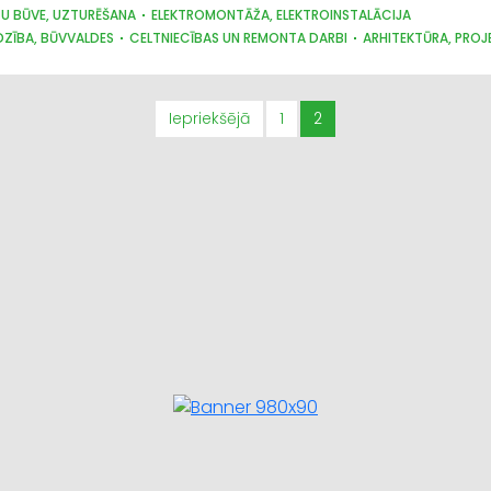
TU BŪVE, UZTURĒŠANA
ELEKTROMONTĀŽA, ELEKTROINSTALĀCIJA
ZĪBA, BŪVVALDES
CELTNIECĪBAS UN REMONTA DARBI
ARHITEKTŪRA, PROJ
ARBI
SILTUMIZOLĀCIJAS DARBI
ŪDENSAPGĀDE UN KANALIZĀCIJA
JUMTU 
Iepriekšējā
1
2