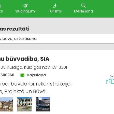
te
Sludinājumi
Tūrisms
Meklēšana
s rezultāti
u būvvadība, SIA
105, Kuldīga, Kuldīgas nov., LV-3301
9600960
Mājaslapa
ība, būvdarbi, rekonstrukcija,
, Projektē
un
Būvē