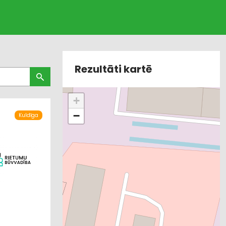
Rezultāti kartē
+
−
Kuldīga