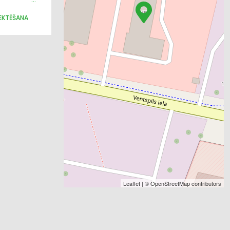
EKTĒŠANA
SEGUMI
Leaflet
| ©
OpenStreetMap
contributors