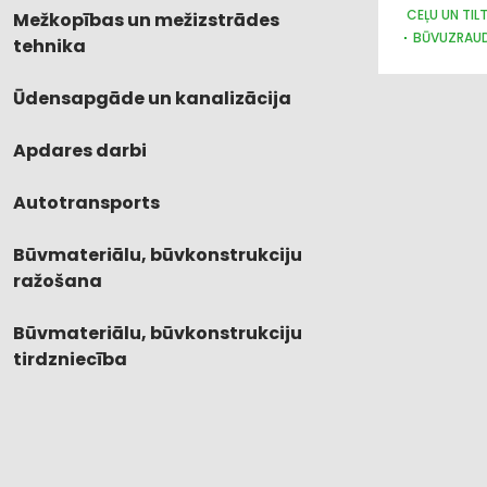
CEĻU UN TIL
Mežkopības un mežizstrādes
BŪVUZRAUD
tehnika
APDARES D
Ūdensapgāde un kanalizācija
Apdares darbi
Autotransports
Būvmateriālu, būvkonstrukciju
ražošana
Būvmateriālu, būvkonstrukciju
tirdzniecība