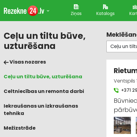
Ziņas
Katalogs
Kar
Ceļu un tiltu būve,
Meklēšana
uzturēšana
Visas nozares
Rietum
Ceļu un tiltu būve, uzturēšana
Ventspils 
+371 2
Celtniecības un remonta darbi
Būvniec
Iekraušanas un izkraušanas
pārbūve
tehnika
Mežizstrāde