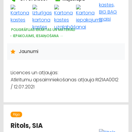
POLIGRĀFIJAS IEKĀRTAS UN MATERIĀLI
IEPAKOJUMS, IESAIŅOŠANA
PAPĪRA UN TĀ IZSTRĀDĀJUMU VAIRUMTIRDZNIECĪBA
PAPĪRA UN TĀ IZSTRĀDĀJUMU TIRDZNIECĪBA
REKLĀMA
Jaunumi
PLASTMASAS IZSTRĀDĀJUMI
REKLĀMAS IZEJMATERIĀLI UN IEKĀRTAS
Licences un atļaujas:
Atkritumu apsaimniekošanas atļauja RI21AA0012
/ 12.07.2021
Rīga
Ritols, SIA