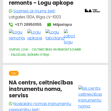
remonts - Logu apkope
DIZAINS UN INTERJERS; PRIEKŠMETI UN PAKALPOJUMI
SADZĪVES TEHNIKAS TIRDZNIECĪBA
Sazinies ar mums šeit!
SAIMNIECĪBAS PREČU TIRDZNIECĪBA
Latgales 130A, Rīga, LV-1003
+371 28950055
Mājaslapa
DURVIS, LOGI
CELTNIECĪBAS UN REMONTA DARBI
ŽALŪZIJAS, AIZKARU STIEŅI
DIZAINS UN INTERJERS; PRIEKŠMETI UN PAKALPOJUMI
APDARES DARBI
MĒBEĻU FURNITŪRA
BŪVMATERIĀLU, BŪVKONSTRUKCIJU TIRDZNIECĪBA
Rīga
BŪVMATERIĀLU, BŪVKONSTRUKCIJU VAIRUMTIRDZNIECĪBA
APDARES MATERIĀLI: TIRDZNIECĪBA
ATSLĒGAS, SLĒDZENES
NA centrs, celtniecības
instrumentu noma,
serviss
Noskaidro nomas instrumentu
pieejamību šeit!