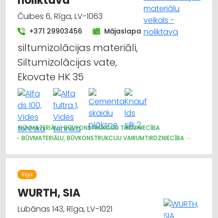
noliktava
Čuibes 6, Rīga, LV-1063
+371 29903456
Mājaslapa
siltumizolācijas materiāli,
Siltumizolācijas vate,
Ekovate HK 35
BŪVMATERIĀLU, BŪVKONSTRUKCIJU TIRDZNIECĪBA
BŪVMATERIĀLU, BŪVKONSTRUKCIJU VAIRUMTIRDZNIECĪBA
CELTNIECĪBAS UN REMONTA DARBI
APDARES MATERIĀLI: VAIRUMTIRDZNIECĪBA
SILTUMIZOLĀCIJAS DARBI
APDARES MATERIĀLI: TIRDZNIECĪBA
Rīga
IEKRAUŠANAS UN IZKRAUŠANAS TEHNIKA
METĀLA TIRDZNIECĪBA
WURTH, SIA
Lubānas 143, Rīga, LV-1021