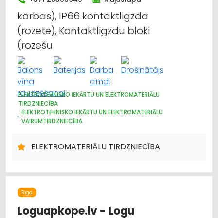
kārbas), IP66 kontaktligzda
(rozete), Kontaktligzdu bloki
(rozešu
ELEKTROTEHNISKO IEKĀRTU UN ELEKTROMATERIĀLU
TIRDZNIECĪBA
ELEKTROTEHNISKO IEKĀRTU UN ELEKTROMATERIĀLU
VAIRUMTIRDZNIECĪBA
APGAISMES TEHNIKAS TIRDZNIECĪBA
APGAISMES TEHNIKAS VAIRUMTIRDZNIECĪBA
ELEKTROMATERIĀLU TIRDZNIECĪBA
ELEKTRONISKĀS IERĪCES, KOMPONENTES
HIDRAULISKĀS UN PNEIMATISKĀS IERĪCES
INSTRUMENTU UN DARBARĪKU TIRDZNIECĪBA
INSTRUMENTU UN DARBARĪKU VAIRUMTIRDZNIECĪBA
ELEKTROMONTĀŽA, ELEKTROINSTALĀCIJA
VĀJSTRĀVAS TĪKLI
Rīga
INTERNETVEIKALI, E-KOMERCIJA
Loguapkope.lv - Logu
CELTNIECĪBAS UN REMONTA DARBI