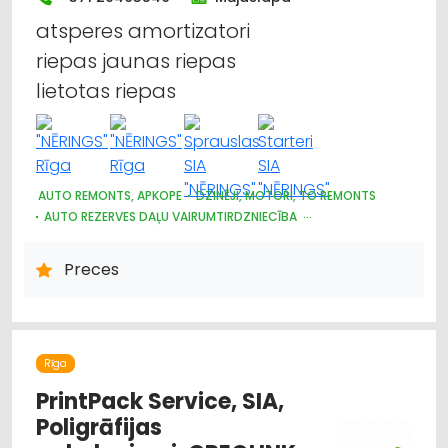
atsperes amortizatori
riepas jaunas riepas
lietotas riepas
AUTO REMONTS, APKOPE
DZINĒJI, MOTORI, TO REMONTS
AUTO REZERVES DAĻU VAIRUMTIRDZNIECĪBA
KRAVAS AUTO, APKOPE UN REZERVES DAĻAS
LAUKSAIMNIECĪBAS TEHNIKAS UN TRAKTORTEHNIKAS REZERVES
Preces
DAĻAS
AUTO REZERVES DAĻU TIRDZNIECĪBA
AUTO RIEPU, AUTO DISKU TIRDZNIECĪBA
MOTORU EĻĻAS, SMĒRVIELAS
AUTO ĶĪMIJA, AUTO KRĀSAS
AUTOSERVISU APRĪKOJUMS
Rīga
PrintPack Service, SIA,
Poligrāfijas