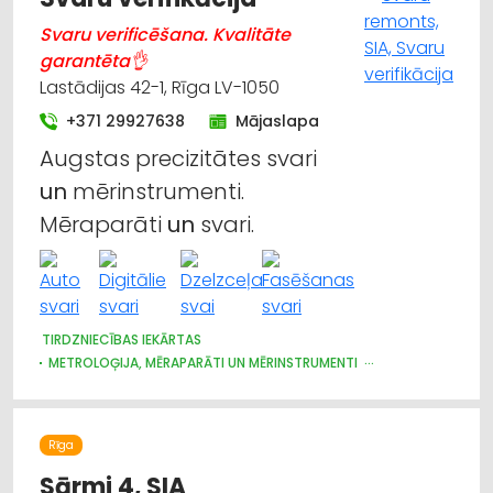
Svaru verificēšana. Kvalitāte
garantēta👌
Lastādijas 42-1, Rīga LV-1050
+371 29927638
Mājaslapa
Augstas precizitātes svari
un
mērinstrumenti.
Mēraparāti
un
svari.
TIRDZNIECĪBAS IEKĀRTAS
METROLOĢIJA, MĒRAPARĀTI UN MĒRINSTRUMENTI
NOLIKTAVU TEHNIKA UN APRĪKOJUMS
INTERNETVEIKALI, E-KOMERCIJA
IEKRAUŠANAS UN IZKRAUŠANAS TEHNIKA
Rīga
LABORATORIJAS IEKĀRTAS UN PIEDERUMI
LAUKSAIMNIECĪBAS PAKALPOJUMI
Sārmi 4, SIA