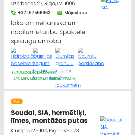
Dzērbenes 27, Rīga, LV-1006
+371 67556663
Mājaslapa
laka ar mehānisko
un
nodilumizturību Špaktele
spraugu
un
robu
SILTUMIZOLĀCIJAS DARBI
APDARES MATERIĀLI: GRĪDAS SEGUMI
BASEINI, ŪDENSKRITUMI, STRŪKLAKAS, TO APRĪKOJUMS UN
TIRDZNIECĪBA
KRĀSAS, LAKAS, BŪVĶĪMIJA: TIRDZNIECĪBA
Rīga
KRĀSAS, LAKAS, BŪVĶĪMIJA: VAIRUMTIRDZNIECĪBA
KRĀSAS UN LAKAS, BŪVĶĪMIJA: RAŽOŠANA
APDARES DARBI
Soudal, SIA, hermētiķi,
TREPES, KĀPNES
APDARES MATERIĀLI: TIRDZNIECĪBA
līmes, montāžas putas
APDARES MATERIĀLI: VAIRUMTIRDZNIECĪBA
BŪVMATERIĀLU, BŪVKONSTRUKCIJU RAŽOŠANA
Krustpils 12 - 104, Rīga, LV-1073
BŪVMATERIĀLU, BŪVKONSTRUKCIJU TIRDZNIECĪBA