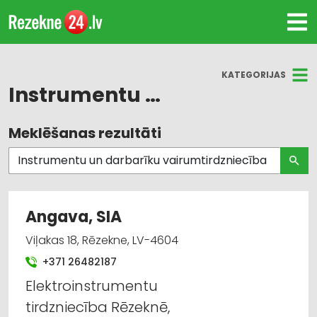
KATEGORIJAS
Instrumentu un darbarīku vairumtirdzniecība
Meklēšanas rezultāti
Visas nozares
Instrumentu un darbarīku tirdzniecība
Būvmateriālu, būvkonstrukciju tirdzniecība
Angava, SIA
Celtniecības un remonta darbi
Viļakas 18, Rēzekne, LV-4604
+371 26482187
Apdares materiāli: tirdzniecība
Elektroinstrumentu
Apdares materiāli: vairumtirdzniecība
tirdzniecība Rēzeknē,