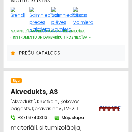
Mantu kastes
SAIMNIECĪBAS PREČU VAIRUMTIRDZNIECĪBA
INSTRUMENTU UN DARBARĪKU TIRDZNIECĪBA
PLASTMASAS IZSTRĀDĀJUMI
DARBA AIZSARDZĪBAS LĪDZEKĻI, FORMASTĒRPI, DARBA APĢĒRBI
PREČU KATALOGS
UN APAVI; TIRDZNIECĪBA
TRAUKI
HIGIĒNAS PRECES
IEPAKOJUMS, IESAIŅOŠANA
DĀRZA TEHNIKA UN INVENTĀRS
SĒKLAS UN STĀDI
Rīga
Akvedukts, AS
"Akvedukti", Krustkalni, Ķekavas
pagasts, Ķekavas nov., LV-2111
+371 67408113
Mājaslapa
materiāli, siltumizolācija,