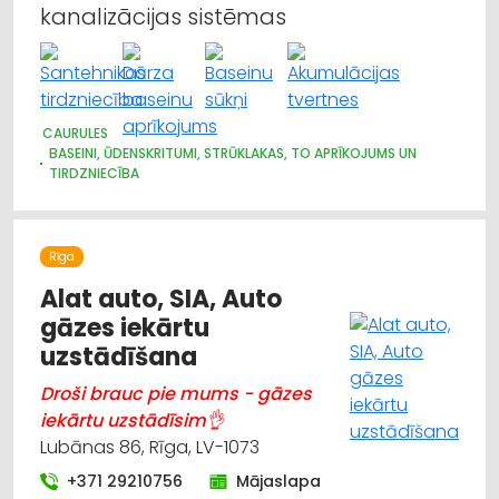
kanalizācijas sistēmas
CAURULES
BASEINI, ŪDENSKRITUMI, STRŪKLAKAS, TO APRĪKOJUMS UN
TIRDZNIECĪBA
DĀRZA TEHNIKA UN INVENTĀRS
GĀZES APGĀDE
SANTEHNIKAS TIRDZNIECĪBA
SANTEHNIKAS VAIRUMTIRDZNIECĪBA
Rīga
SILTUMTEHNIKA, APKURES IEKĀRTAS
SŪKŅI, PUMPJI, VĀRSTI, VENTIĻI
Alat auto, SIA, Auto
ŪDENSAPGĀDE UN KANALIZĀCIJA
gāzes iekārtu
uzstādīšana
Droši brauc pie mums - gāzes
iekārtu uzstādīsim👌
Lubānas 86, Rīga, LV-1073
+371 29210756
Mājaslapa