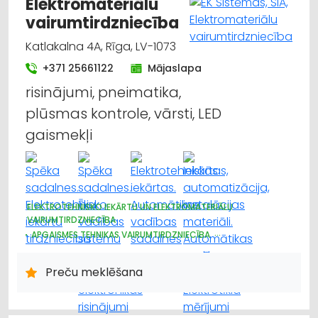
Elektromateriālu
vairumtirdzniecība
Katlakalna 4A, Rīga, LV-1073
+371 25661122
Mājaslapa
risinājumi, pneimatika,
plūsmas kontrole, vārsti, LED
gaismekļi
ELEKTROTEHNISKO IEKĀRTU UN ELEKTROMATERIĀLU
VAIRUMTIRDZNIECĪBA
APGAISMES TEHNIKAS VAIRUMTIRDZNIECĪBA
HIDRAULISKĀS UN PNEIMATISKĀS IERĪCES
ELEKTROTEHNISKO IEKĀRTU UN ELEKTROMATERIĀLU
Preču meklēšana
TIRDZNIECĪBA
APGAISMES TEHNIKAS TIRDZNIECĪBA