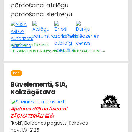
pārdošana, atslēgu
pārdošana, slēdzeņu
ATSLĒGAS, SLĒDZENES
DIZAINS UN INTERJERS; PRIEKŠMETI UN PAKALPOJUMI
DURVIS, LOGI
APDARES DARBI
MĒBEĻU FURNITŪRA
ŽALŪZIJAS, AIZKARU STIEŅI
BŪVMATERIĀLU, BŪVKONSTRUKCIJU TIRDZNIECĪBA
Rīga
BŪVMATERIĀLU, BŪVKONSTRUKCIJU VAIRUMTIRDZNIECĪBA
APDARES MATERIĀLI: TIRDZNIECĪBA
Būvelementi, SIA,
CELTNIECĪBAS UN REMONTA DARBI
Kokzāģētava
APDARES MATERIĀLI: GRĪDAS SEGUMI
MĒBEĻU RAŽOŠANA, MĒBEĻU SAGATAVES
Sazinies ar mums šeit!
Apdares dēļi un teicami
ZĀĢMATERIĀLI 🏭👍
"Koki", Baldones pagasts, Ķekavas
nov., LV-2125