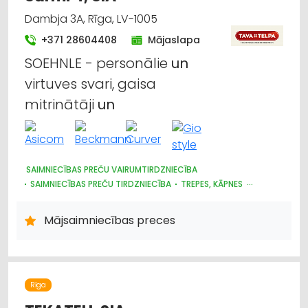
LAUKSAIMNIECĪBAS TEHNIKAS UN TRAKTORTEHNIKAS
TIRDZNIECĪBA
Dambja 3A, Rīga, LV-1005
LAUKSAIMNIECĪBAS TEHNIKAS UN TRAKTORTEHNIKAS REZERVES
+371 28604408
Mājaslapa
DAĻAS
LAUKSAIMNIECĪBAS TEHNIKAS UN TRAKTORTEHNIKAS
SOEHNLE - personālie
un
LABOŠANA, REMONTS
KOKAPSTRĀDE
SADZĪVES TEHNIKAS TIRDZNIECĪBA
virtuves svari, gaisa
SADZĪVES TEHNIKAS VAIRUMTIRDZNIECĪBA
mitrinātāji
un
MEDICĪNAS TEHNIKA, INSTRUMENTI, PRECES UN PIEDERUMI
SAIMNIECĪBAS PREČU VAIRUMTIRDZNIECĪBA
SAIMNIECĪBAS PREČU TIRDZNIECĪBA
TREPES, KĀPNES
PLASTMASAS IZSTRĀDĀJUMI
MĒBEĻU TIRDZNIECĪBA
TRAUKI
UZKOPŠANAS LĪDZEKĻI UN TEHNIKA, PROFESIONĀLĀ
Mājsaimniecības preces
HIGIĒNAS PRECES
INTERNETVEIKALI, E-KOMERCIJA
Rīga