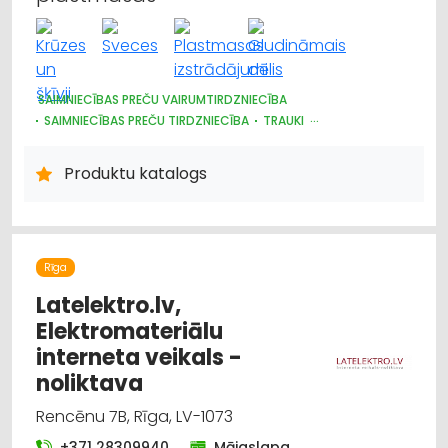
SAIMNIECĪBAS PREČU VAIRUMTIRDZNIECĪBA
SAIMNIECĪBAS PREČU TIRDZNIECĪBA
TRAUKI
PLASTMASAS IZSTRĀDĀJUMI
HIGIĒNAS PRECES
UZKOPŠANAS LĪDZEKĻI UN TEHNIKA, PROFESIONĀLĀ
Produktu katalogs
IEPAKOJUMS, IESAIŅOŠANA
DĀRZA TEHNIKA UN INVENTĀRS
Rīga
Latelektro.lv,
Elektromateriālu
interneta veikals -
noliktava
Rencēnu 7B, Rīga, LV-1073
+371 28309940
Mājaslapa