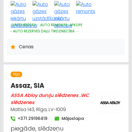
GĀZES IERĪCES
AUTO REMONTS, APKOPE
AUTO REZERVES DAĻU TIRDZNIECĪBA
AUTO REZERVES DAĻU VAIRUMTIRDZNIECĪBA
AUTO GĀZE
DZINĒJI, MOTORI, TO REMONTS
Cenas
AUTO PAPILDIERĪCES UN AKSESUĀRI; NAVIGĀCIJAS SISTĒMAS
Rīga
Assaz, SIA
ASSA Abloy durvju slēdzenes .WC
slēdzenes
Matīsa 143, Rīga, LV-1009
+371 29196419
Mājaslapa
piegāde, slēdzeņu