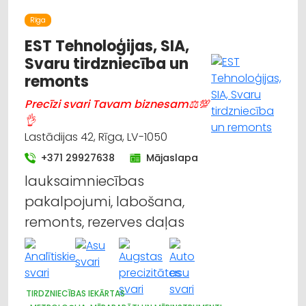
Rīga
EST Tehnoloģijas, SIA,
Svaru tirdzniecība un
remonts
Precīzi svari Tavam biznesam⚖💯
👌
Lastādijas 42, Rīga, LV-1050
+371 29927638
Mājaslapa
lauksaimniecības
pakalpojumi, labošana,
remonts, rezerves daļas
TIRDZNIECĪBAS IEKĀRTAS