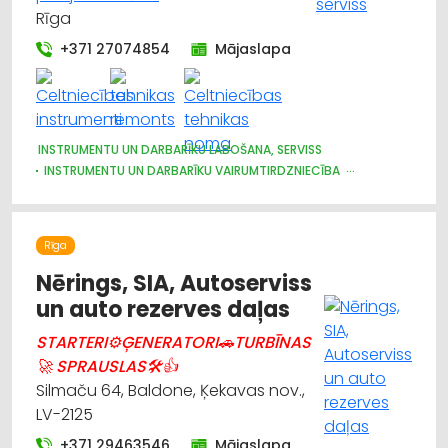
Rīga
+371 27074854
Mājaslapa
INSTRUMENTU UN DARBARĪKU LABOŠANA, SERVISS
INSTRUMENTU UN DARBARĪKU VAIRUMTIRDZNIECĪBA
INSTRUMENTU UN DARBARĪKU TIRDZNIECĪBA
CELTNIECĪBAS TEHNIKA UN IEKĀRTAS; NOMA
CELTNIECĪBAS TEHNIKA UN IEKĀRTAS; TIRDZNIECĪBA, SERVISS
Rīga
CELTNIECĪBAS UN REMONTA DARBI
DĀRZA TEHNIKA UN INVENTĀRS
Nērings, SIA, Autoserviss
BŪVMATERIĀLU, BŪVKONSTRUKCIJU TIRDZNIECĪBA
un auto rezerves daļas
STARTERI⚙ĢENERATORI🚗TURBĪNAS
🚀 SPRAUSLAS🛠👍
Silmaču 64, Baldone, Ķekavas nov.,
LV-2125
+371 29463546
Mājaslapa