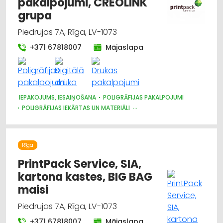
pakalpojumi, CREOLINK
grupa
Piedrujas 7A, Rīga, LV-1073
+371 67818007
Mājaslapa
IEPAKOJUMS, IESAIŅOŠANA
POLIGRĀFIJAS PAKALPOJUMI
POLIGRĀFIJAS IEKĀRTAS UN MATERIĀLI
PAPĪRA UN TĀ IZSTRĀDĀJUMU VAIRUMTIRDZNIECĪBA
REKLĀMA
Rīga
PrintPack Service, SIA,
kartona kastes, BIG BAG
maisi
Piedrujas 7A, Rīga, LV-1073
+371 67818007
Mājaslapa