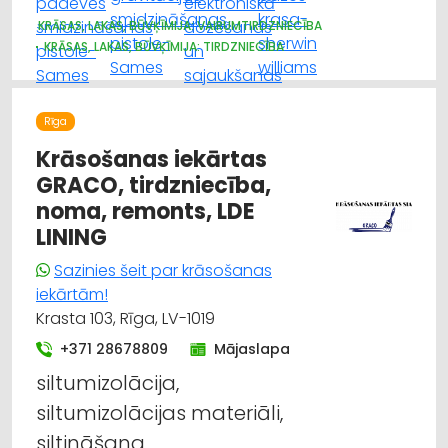
KRĀSAS, LAKAS, BŪVĶĪMIJA: VAIRUMTIRDZNIECĪBA
KRĀSAS, LAKAS, BŪVĶĪMIJA: TIRDZNIECĪBA
APDARES MATERIĀLI: GRĪDAS SEGUMI
HIDRAULISKĀS UN PNEIMATISKĀS IERĪCES
INSTRUMENTU UN DARBARĪKU TIRDZNIECĪBA
Rīga
KOKAPSTRĀDES IEKĀRTAS UN INSTRUMENTI
RŪPNIECISKĀS IEKĀRTAS, AUTOMATIZĀCIJA
Krāsošanas iekārtas
GRACO, tirdzniecība,
noma, remonts, LDE
LINING
Sazinies šeit par krāsošanas
iekārtām!
Krasta 103, Rīga, LV-1019
+371 28678809
Mājaslapa
siltumizolācija,
siltumizolācijas materiāli,
siltināšana