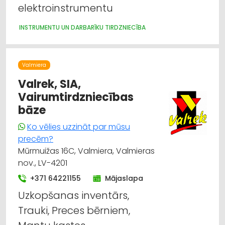
elektroinstrumentu
Būvmateriālu, būvkonstrukciju
vairumtirdzniecība
INSTRUMENTU UN DARBARĪKU TIRDZNIECĪBA
Apdares materiāli: grīdas segumi
Valmiera
Apdares darbi
Valrek, SIA,
Vairumtirdzniecības
Auto ķīmija, auto krāsas
bāze
Durvis, logi
Ko vēlies uzzināt par mūsu
precēm?
Mūrmuižas 16C, Valmiera, Valmieras
nov., LV-4201
+371 64221155
Mājaslapa
Uzkopšanas inventārs,
Trauki, Preces bērniem,