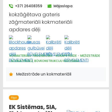
+371 26408359
Mājaslapa
kokzāģētava gateris
zāģmateriāli kokmateriāli
apdares dēļi
KOKMATERIĀLU TIRDZNIECĪBA
KOKAPSTRĀDE
MEŽIZSTRĀDE
BŪVMATERIĀLU, BŪVKONSTRUKCIJU RAŽOŠANA
APDARES MATERIĀLI: TIRDZNIECĪBA
APDARES MATERIĀLI: VAIRUMTIRDZNIECĪBA
Mežizstrāde un kokmateriāli
BŪVMATERIĀLU, BŪVKONSTRUKCIJU TIRDZNIECĪBA
BŪVMATERIĀLU, BŪVKONSTRUKCIJU VAIRUMTIRDZNIECĪBA
KURINĀMAIS
MEŽKOPĪBAS UN MEŽIZSTRĀDES TEHNIKA
MEŽSAIMNIECĪBA
APDARES MATERIĀLI: GRĪDAS SEGUMI
Rīga
EK Sistēmas, SIA,