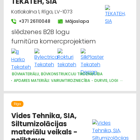
TEKATEH, SIA
Katlakalna 1, Rīga, LV-1073
+371 26110048
Mājaslapa
slēdzenes B2B logu
furnitūra komercprojektiem
BŪVMATERIĀLU, BŪVKONSTRUKCIJU TIRDZNIECĪBA
APDARES MATERIĀLI: VAIRUMTIRDZNIECĪBA
DURVIS, LOGI
ATSLĒGAS, SLĒDZENES
APDARES MATERIĀLI: TIRDZNIECĪBA
INSTRUMENTU UN DARBARĪKU TIRDZNIECĪBA
Rīga
Vides Tehnika, SIA,
Siltumizolācijas
materiālu veikals -