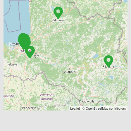
Leaflet
| ©
OpenStreetMap
contributors