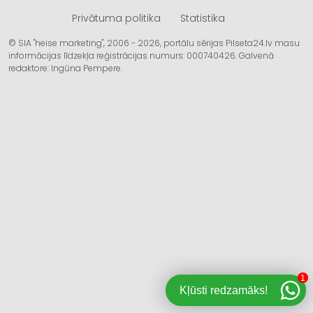
Privātuma politika
Statistika
© SIA "heise marketing", 2006 - 2026, portālu sērijas Pilseta24.lv masu
informācijas līdzekļa reģistrācijas numurs: 000740426. Galvenā
redaktore: Ingūna Pempere.
1
Kļūsti redzamāks!