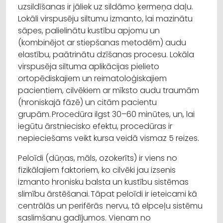
uzsildīšanas ir jāliek uz sildāmo ķermeņa daļu.
Lokāli virspusēju siltumu izmanto, lai mazinātu
sāpes, palielinātu kustību apjomu un
(kombinējot ar stiepšanas metodēm) audu
elastību, paātrinātu dzīšanas procesu. Lokāla
virspusēja siltuma aplikācijas pielieto
ortopēdiskajiem un reimatoloģiskajiem
pacientiem, cilvēkiem ar mīksto audu traumām
(hroniskajā fāzē) un citām pacientu
grupām. Procedūra ilgst 30–60 minūtes, un, lai
iegūtu ārstniecisko efektu, procedūras ir
nepieciešams veikt kursa veidā vismaz 5 reizes.
Peloīdi (dūņas, māls, ozokerīts) ir viens no
fizikālajiem faktoriem, ko cilvēki jau izsenis
izmanto hronisku balsta un kustību sistēmas
slimību ārstēšanai. Tāpat peloīdi ir ieteicami kā
centrālās un perifērās nervu, tā elpceļu sistēmu
saslimšanu gadījumos. Vienam no