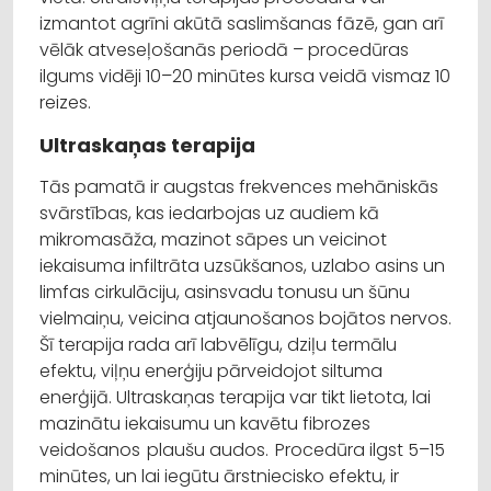
izmantot agrīni akūtā saslimšanas fāzē, gan arī
vēlāk atveseļošanās periodā – procedūras
ilgums vidēji 10–20 minūtes kursa veidā vismaz 10
reizes.
Ultraskaņas terapija
Tās pamatā ir augstas frekvences mehāniskās
svārstības, kas iedarbojas uz audiem kā
mikromasāža, mazinot sāpes un veicinot
iekaisuma infiltrāta uzsūkšanos, uzlabo asins un
limfas cirkulāciju, asinsvadu tonusu un šūnu
vielmaiņu, veicina atjaunošanos bojātos nervos.
Šī terapija rada arī labvēlīgu, dziļu termālu
efektu, viļņu enerģiju pārveidojot siltuma
enerģijā. Ultraskaņas terapija var tikt lietota, lai
mazinātu iekaisumu un kavētu fibrozes
veidošanos plaušu audos. Procedūra ilgst 5–15
minūtes, un lai iegūtu ārstniecisko efektu, ir