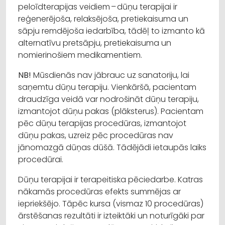
peloīdterapijas veidiem – dūņu terapijai ir
reģenerējoša, relaksējoša, pretiekaisuma un
sāpju remdējoša iedarbība, tādēļ to izmanto kā
alternatīvu pretsāpju, pretiekaisuma un
nomierinošiem medikamentiem.
NB!
Mūsdienās nav jābrauc uz sanatoriju, lai
saņemtu dūņu terapiju. Vienkāršā, pacientam
draudzīga veidā var nodrošināt dūņu terapiju,
izmantojot dūņu pakas (plāksterus). Pacientam
pēc dūņu terapijas procedūras, izmantojot
dūņu pakas, uzreiz pēc procedūras nav
jānomazgā dūņas dūšā. Tādējādi ietaupās laiks
procedūrai.
Dūņu terapijai ir terapeitiska pēciedarbe. Katras
nākamās procedūras efekts summējas ar
iepriekšējo. Tāpēc kursa (vismaz 10 procedūras)
ārstēšanas rezultāti ir izteiktāki un noturīgāki par