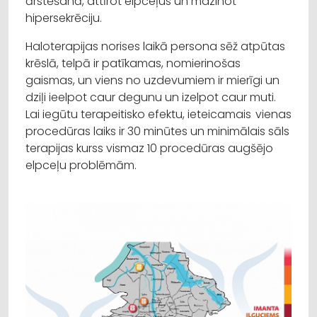
ārstēšanā, attīrot elpceļus un mazinot
hipersekrēciju.
Haloterapijas norises laikā persona sēž atpūtas
krēslā, telpā ir patīkamas, nomierinošas
gaismas, un viens no uzdevumiem ir mierīgi un
dziļi ieelpot caur degunu un izelpot caur muti.
Lai iegūtu terapeitisko efektu, ieteicamais vienas
procedūras laiks ir 30 minūtes un minimālais sāls
terapijas kurss vismaz 10 procedūras augšējo
elpceļu problēmām.