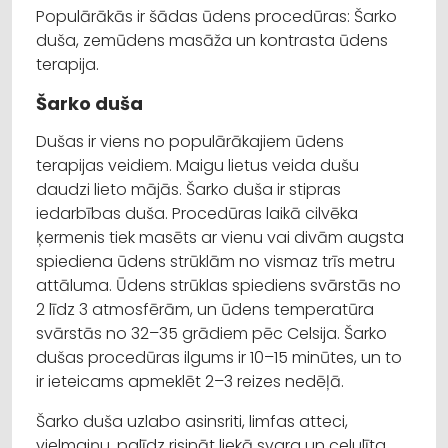
Populārākās ir šādas ūdens procedūras: Šarko
duša, zemūdens masāža un kontrasta ūdens
terapija.
Šarko duša
Dušas ir viens no populārākajiem ūdens
terapijas veidiem. Maigu lietus veida dušu
daudzi lieto mājās. Šarko duša ir stipras
iedarbības duša. Procedūras laikā cilvēka
ķermenis tiek masēts ar vienu vai divām augsta
spiediena ūdens strūklām no vismaz trīs metru
attāluma. Ūdens strūklas spiediens svārstās no
2 līdz 3 atmosfērām, un ūdens temperatūra
svārstās no 32–35 grādiem pēc Celsija. Šarko
dušas procedūras ilgums ir 10–15 minūtes, un to
ir ieteicams apmeklēt 2–3 reizes nedēļā.
Šarko duša uzlabo asinsriti, limfas atteci,
vielmaiņu, palīdz risināt liekā svara un celulīta