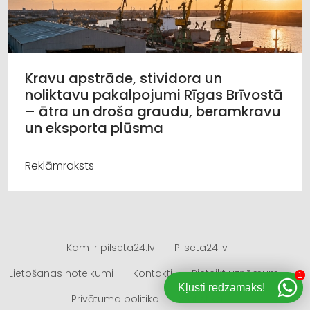
Kravu apstrāde, stividora un
noliktavu pakalpojumi Rīgas Brīvostā
– ātra un droša graudu, beramkravu
un eksporta plūsma
Reklāmraksts
Kam ir pilseta24.lv
Pilseta24.lv
Lietošanas noteikumi
Kontakti
Pieteikt uzņēmumu
1
Kļūsti redzamāks!
Privātuma politika
Statistika