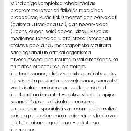
Mūsdienīga kompleksa rehabilitācijas
programma ietver arī fizikālās medicīnas
procedūras, kurās tiek izmantoti gan pārveidoti
(gaisma, ultraskaņa u.c.), gan nepārveidoti
(ūdens, dūņas, sāls) dabas līdzekļi. Fizikālās
medicīnas tehnoloģiju atbilstoša lietošana ir
efektīvs papildinājums terapeitiskā rezultāta
sasniegšanai un ātrākai organisma
atveseļošanai pēc traumām vai slimošanas, kā
arī dažas procedūras, piemēram,
kontrastvannas, ir lielisks slimību profilakses rīks.
Lai sekmētu pacienta atveseļošanos, speciālisti
var fizikālās medicīnas procedūras dažādi
kombinēt un izmantot vairākas vienā terapijas
seansā. Dažas no fizikālās medicīnas
procedūrām speciālisti var rekomendēt realizēt
pašam pacientam mājās, piemēram, locītavas
akūta iekaisuma gadījumā – aukstuma
kompreses.