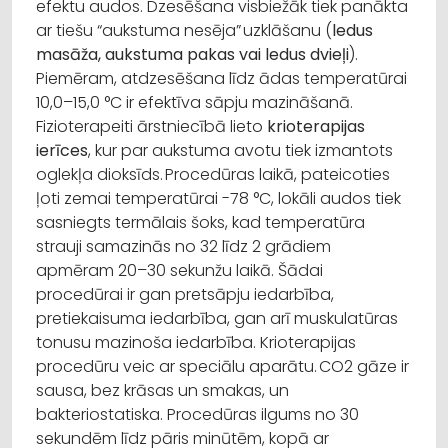
efektu audos. Dzesēšana visbiežāk tiek panākta
ar tiešu “aukstuma nesēja” uzklāšanu (
ledus
masāža, aukstuma pakas vai ledus dvieļi
).
Piemēram, atdzesēšana līdz ādas temperatūrai
10,0–15,0 °C ir efektīva sāpju mazināšanā.
Fizioterapeiti ārstniecībā lieto
krioterapijas
ierīces
, kur par aukstuma avotu tiek izmantots
oglekļa dioksīds. Procedūras laikā, pateicoties
ļoti zemai temperatūrai -78 °C, lokāli audos tiek
sasniegts termālais šoks, kad temperatūra
strauji samazinās no 32 līdz 2 grādiem
apmēram 20–30 sekunžu laikā. Šādai
procedūrai ir gan pretsāpju iedarbība,
pretiekaisuma iedarbība, gan arī muskulatūras
tonusu mazinoša iedarbība. Krioterapijas
procedūru veic ar speciālu aparātu. CO2 gāze ir
sausa, bez krāsas un smakas, un
bakteriostatiska. Procedūras ilgums no 30
sekundēm līdz pāris minūtēm, kopā ar