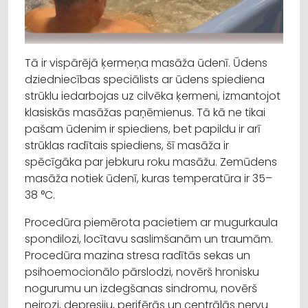
Tā ir vispārējā ķermeņa masāža ūdenī. Ūdens
dziedniecības speciālists ar ūdens spiediena
strūklu iedarbojas uz cilvēka ķermeni, izmantojot
klasiskās masāžas paņēmienus. Tā kā ne tikai
pašam ūdenim ir spiediens, bet papildu ir arī
strūklas radītais spiediens, šī masāža ir
spēcīgāka par jebkuru roku masāžu. Zemūdens
masāža notiek ūdenī, kuras temperatūra ir 35–
38 °C.
Procedūra piemērota pacietiem ar mugurkaula
spondilozi, locītavu saslimšanām un traumām.
Procedūra mazina stresa radītās sekas un
psihoemocionālo pārslodzi, novērš hronisku
nogurumu un izdegšanas sindromu, novērš
neirozi, depresiju, perifērās un centrālās nervu