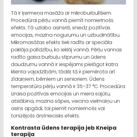
Tā ir ķermeņa masāža ar mikroburbulīšiem.
Procedūrai pērļu vannā piemīt nomierinošs
efekts. Tā uzlabo asinsriti, sniedz pozitīvas
emocijas, mazina nogurumu un uzbudinātību.
Mikromasāžas efekts tiek radīts ar speciāla
paklāja palīdzību, ko ieklāj vannā. Pērļu vannas
radīto gaisa burbuļu stiprumu un ūdens
daudzumu vannā ir iespējams pielāgot katra
klienta vajadzībām, tādēļ tā ir piemērota arī
zīdaiņiem, bērniem un senioriem. Ūdens
temperatūra pērļu vannā ir 35–37 °C. Procedūra
izraisa pozitīvas emocijas un miera sajūtu,
atslābina, mazina sāpes, veicina vielmaiņu un
asins apgādi, tai piemīt nomierinošs vai
tonizējošs ārstniecisks efekts.
Kontrasta ūdens terapija jeb Kneipa
terapija