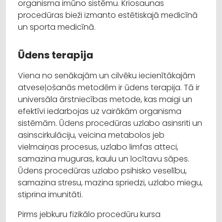
organisma imūno sistēmu. Kriosaunas
procedūras bieži izmanto estētiskajā medicīnā
un sporta medicīnā.
Ūdens terapija
Viena no senākajām un cilvēku iecienītākajām
atveseļošanās metodēm ir ūdens terapija. Tā ir
universāla ārstniecības metode, kas maigi un
efektīvi iedarbojas uz vairākām organisma
sistēmām. Ūdens procedūras uzlabo asinsriti un
asinscirkulāciju, veicina metabolos jeb
vielmaiņas procesus, uzlabo limfas atteci,
samazina muguras, kaulu un locītavu sāpes.
Ūdens procedūras uzlabo psihisko veselību,
samazina stresu, mazina spriedzi, uzlabo miegu,
stiprina imunitāti.
Pirms jebkuru fizikālo procedūru kursa