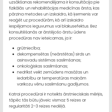
uzsākšanas rekomendējama ir konsultācija pie
fizikālās un rehabilitācijas medicīnas ārsta, kas
pārzina metodes un izskaidro, kā ķermenis var
reaģēt uz procedūrām, kā arī izskaidro
iespējamos ieguvumus vai blakusefektus. Bez
konsultēšanās ar ārstējošo ārstu ūdens
procedūras nav ieteicamas, ja ir:
grūtniecība;
dekompensētas (neārstētas) sirds un
asinsvadu sistēmas saslimšanas;
onkoloģiskas saslimšanas;
nedrīkst veikt zemūdens masāžas un
iedarbību ar temperatūras maiņām
varikozu vēnu saslimšanu gadījumos.
Katrai procedūrai ir noteikts ārstnieciskais mērķis,
tāpēc tās būtu jāveic vismaz 5 reizes ar
regularitāti 2–3 reizes nedēļā.