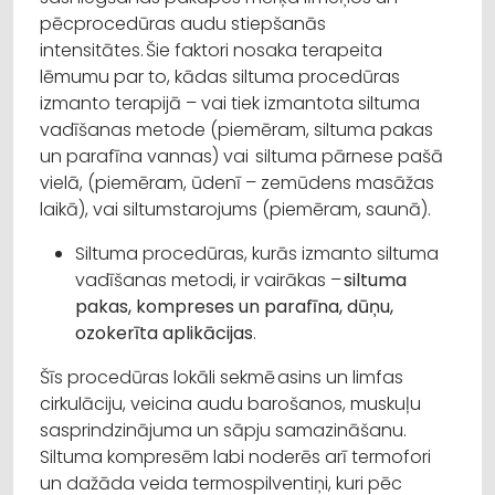
pēcprocedūras audu stiepšanās
intensitātes. Šie faktori nosaka terapeita
lēmumu par to, kādas siltuma procedūras
izmanto terapijā – vai tiek izmantota siltuma
vadīšanas metode (piemēram, siltuma pakas
un parafīna vannas) vai siltuma pārnese pašā
vielā, (piemēram, ūdenī – zemūdens masāžas
laikā), vai siltumstarojums (piemēram, saunā).
Siltuma procedūras, kurās izmanto siltuma
vadīšanas metodi, ir vairākas –
siltuma
pakas, kompreses un parafīna, dūņu,
ozokerīta aplikācijas
.
Šīs procedūras lokāli sekmē asins un limfas
cirkulāciju, veicina audu barošanos, muskuļu
sasprindzinājuma un sāpju samazināšanu.
Siltuma kompresēm labi noderēs arī termofori
un dažāda veida termospilventiņi, kuri pēc