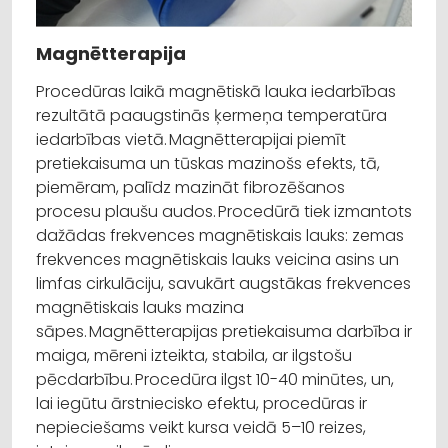
Magnētterapija
Procedūras laikā magnētiskā lauka iedarbības
rezultātā paaugstinās ķermeņa temperatūra
iedarbības vietā. Magnētterapijai piemīt
pretiekaisuma un tūskas mazinošs efekts, tā,
piemēram, palīdz mazināt fibrozēšanos
procesu plaušu audos. Procedūrā tiek izmantots
dažādas frekvences magnētiskais lauks: zemas
frekvences magnētiskais lauks veicina asins un
limfas cirkulāciju, savukārt augstākas frekvences
magnētiskais lauks mazina
sāpes. Magnētterapijas pretiekaisuma darbība ir
maiga, mēreni izteikta, stabila, ar ilgstošu
pēcdarbību. Procedūra ilgst 10-40 minūtes, un,
lai iegūtu ārstniecisko efektu, procedūras ir
nepieciešams veikt kursa veidā 5–10 reizes,