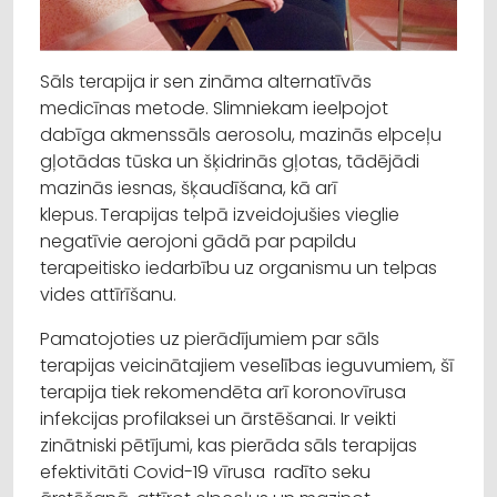
Sāls terapija ir sen zināma alternatīvās
medicīnas metode. Slimniekam ieelpojot
dabīga akmenssāls aerosolu, mazinās elpceļu
gļotādas tūska un šķidrinās gļotas, tādējādi
mazinās iesnas, šķaudīšana, kā arī
klepus. Terapijas telpā izveidojušies vieglie
negatīvie aerojoni gādā par papildu
terapeitisko iedarbību uz organismu un telpas
vides attīrīšanu.
Pamatojoties uz pierādījumiem par sāls
terapijas veicinātajiem veselības ieguvumiem, šī
terapija tiek rekomendēta arī koronovīrusa
infekcijas profilaksei un ārstēšanai. Ir veikti
zinātniski pētījumi, kas pierāda sāls terapijas
efektivitāti Covid-19 vīrusa radīto seku