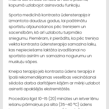
kopumā uzlabojot asinsvadu funkciju.
Sporta medicīnā kontrasta ūdensterapija ir
izmantota daudzus gadus, lai paātrinātu
sportistu atjaunošanos pēc treniņiem un
sacensībām, kā arī uzlabotu turpmāko
sniegumu. Piemēram, ir pierādīts, ka pēc treniņa
veikta kontrasta ūdensterapija samazina laiku,
kas nepieciešams laktāta izvadīšanai no
sportista asinīm un samazina nogurumu un
muskuļu sāpes.
Kneipa terapija jeb kontrasta ūdens terapija ir
īpaši rekomendējamas veselības veicināšanai
sēdoša darba darītājiem kājām ar mērķi uzlabot
asinsriti apakšējās ekstremitātēs.
Procedūra ilgst 10–15 (20) minūtes un ietver lēnu
iešanu pārmaiņus pa silta (35–40 °C) ūdens