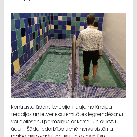
Kontrasta ūdens terapija ir daļa no Kneipa
terapijas un ietver ekstremitātes iegremdēšanu
vai apliešanu pārmaiņus ar karstu un aukstu
ūdeni. Šāda iedarbība trenē nervu sistēmu,
maina asinsvadu tonusu un asins plūsmu,