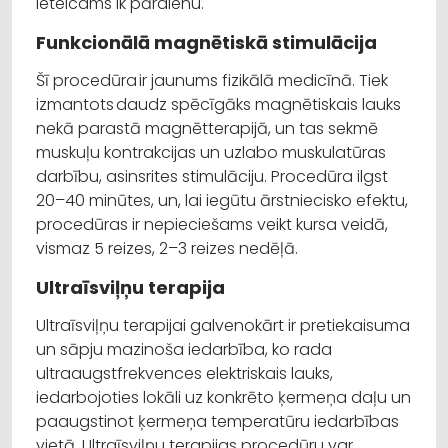
ieteicams ik pārdienu.
Funkcionālā magnētiskā stimulācija
Šī procedūra ir jaunums fizikālā medicīnā. Tiek
izmantots daudz spēcīgāks magnētiskais lauks
nekā parastā magnētterapijā, un tas sekmē
muskuļu kontrakcijas un uzlabo muskulatūras
darbību, asinsrites stimulāciju. Procedūra ilgst
20–40 minūtes, un, lai iegūtu ārstniecisko efektu,
procedūras ir nepieciešams veikt kursa veidā,
vismaz 5 reizes, 2–3 reizes nedēļā.
Ultraīsviļņu terapija
Ultraīsviļņu terapijai galvenokārt ir pretiekaisuma
un sāpju mazinoša iedarbība, ko rada
ultraaugstfrekvences elektriskais lauks,
iedarbojoties lokāli uz konkrēto ķermeņa daļu un
paaugstinot ķermeņa temperatūru iedarbības
vietā. Ultraīsviļņu terapijas procedūru var