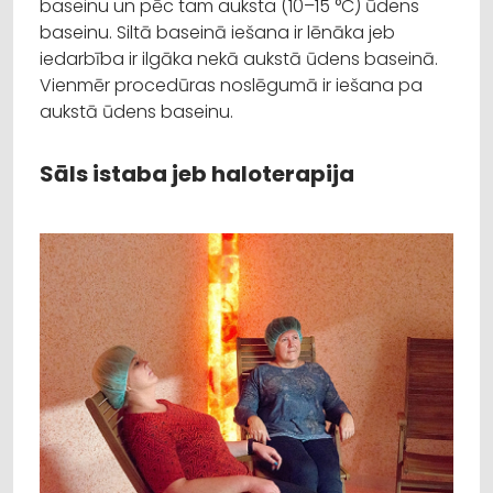
baseinu un pēc tam auksta (10–15 °C) ūdens
baseinu. Siltā baseinā iešana ir lēnāka jeb
iedarbība ir ilgāka nekā aukstā ūdens baseinā.
Vienmēr procedūras noslēgumā ir iešana pa
aukstā ūdens baseinu.
Sāls istaba jeb haloterapija