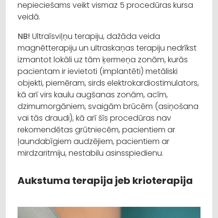
nepieciešams veikt vismaz 5 procedūras kursa
veidā.
NB!
Ultraīsviļņu terapiju, dažāda veida
magnētterapiju un ultraskaņas terapiju nedrīkst
izmantot lokāli uz tām ķermeņa zonām, kurās
pacientam ir ievietoti (implantēti) metāliski
objekti, piemēram, sirds elektrokardiostimulators,
kā arī virs kaulu augšanas zonām, acīm,
dzimumorgāniem, svaigām brūcēm (asiņošana
vai tās draudi), kā arī šīs procedūras nav
rekomendētas grūtniecēm, pacientiem ar
ļaundabīgiem audzējiem, pacientiem ar
mirdzaritmiju, nestabilu asinsspiedienu.
Aukstuma terapija jeb krioterapija