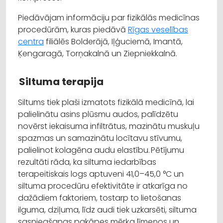
Piedāvājam informāciju par fizikālās medicīnas
procedūrām, kuras piedāvā
Rīgas veselības
centra
filiālēs Bolderājā, Iļģuciemā, Imantā,
Ķengaragā, Torņakalnā un Ziepniekkalnā.
Siltuma terapija
Siltums tiek plaši izmatots fizikālā medicīnā, lai
palielinātu asins plūsmu audos, palīdzētu
novērst iekaisuma infiltrātus, mazinātu muskuļu
spazmas un samazinātu locītavu stīvumu,
palielinot kolagēna audu elastību. Pētījumu
rezultāti rāda, ka siltuma iedarbības
terapeitiskais logs aptuveni 41,0–45,0 °C un
siltuma procedūru efektivitāte ir atkarīga no
dažādiem faktoriem, tostarp to lietošanas
ilguma, dziļuma, līdz audi tiek uzkarsēti, siltuma
sasniegšanas pakāpes mērķa līmeņos un