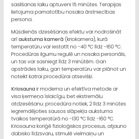
sasilšanas laiku aptuveni 15 minūtes. Terapijas
lietojuma pamatotību nosaka ārstniecības
persona.
Mūsdienās dzesēšanas efektu var nodrošināt
arī
aukstuma kamerā
(kriokamera), kurā
temperatūru var iestatīt no -40 °C līdz -160 °C.
Procedūras ilgumu regulē un nosaka personāls,
un tas var sasniegt līdz 3 minūtēm. Gan
apstrādes laiku, gan temperatūru var plānot un
noteikt katrai procedūrai atsevišķi.
Kriosauna
ir moderna un efektīva metode ar
visa ķermeņa īslaicīgu, bet ekstremālu
atdzesēšanu: procedūra notiek, 2 līdz 3 minūtes
iegremdējoties sausos slāpekļa aukstuma
tvaikos temperatūrā no -130 °C līdz -160 °C.
Kriosauna koriģē fizioloģiskos procesus, atjauno
dabisko līdzsvaru, stimulē vielmaiņu un