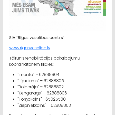
SIA "Rīgas veselības centrs"
www.rigasveseliba.lv
Tālrunis rehabilitācijas pakalpojumu
koordinatoriem filiālēs:
"Imanta" – 62888804
"Iļģuciems" – 62888805
"Bolderāja" – 62888802
"Ķengarags" – 62888806
"Torņakalns" – 65025580
"Ziepniekkalns" – 62888803