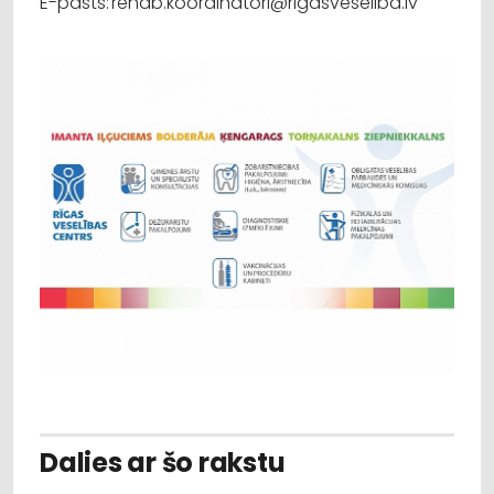
E-pasts: rehab.koordinatori@rigasveseliba.lv
Dalies ar šo rakstu