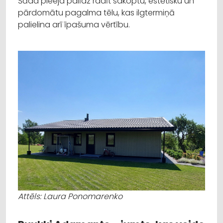
Šāda pieeja palīdz radīt sakoptu, estētisku un
pārdomātu pagalma tēlu, kas ilgtermiņā
palielina arī īpašuma vērtību.
Attēls: Laura Ponomarenko