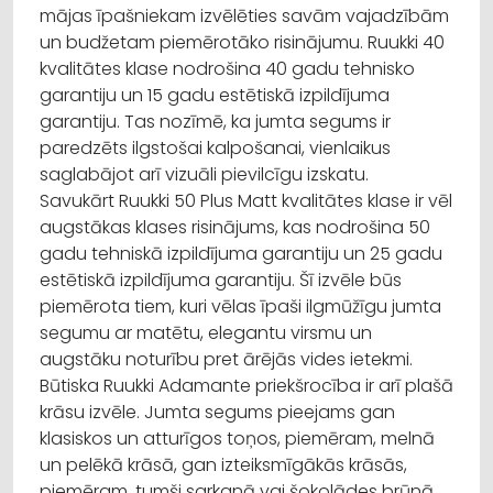
mājas īpašniekam izvēlēties savām vajadzībām
un budžetam piemērotāko risinājumu.
Ruukki
40
kvalitātes klase nodrošina 40 gadu tehnisko
garantiju un 15 gadu estētiskā izpildījuma
garantiju. Tas nozīmē, ka jumta segums ir
paredzēts ilgstošai kalpošanai, vienlaikus
saglabājot arī vizuāli pievilcīgu izskatu.
Savukārt
Ruukki
50 Plus
Matt
kvalitātes klase ir vēl
augstākas klases risinājums, kas nodrošina 50
gadu tehniskā izpildījuma garantiju un 25 gadu
estētiskā izpildījuma garantiju. Šī izvēle būs
piemērota tiem, kuri vēlas īpaši
ilgmūžīgu
jumta
segumu ar matētu, elegantu virsmu un
augstāku noturību pret ārējās vides ietekmi.
Būtiska
Ruukki
Adamante
priekšrocība ir arī plašā
krāsu izvēle. Jumta segums pieejams gan
klasiskos un atturīgos toņos, piemēram, melnā
un pelēkā krāsā, gan izteiksmīgākās krāsās,
piemēram, tumši sarkanā vai šokolādes brūnā