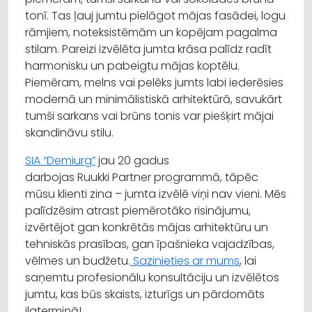
tonī. Tas ļauj jumtu pielāgot mājas fasādei, logu
rāmjiem,
noteksistēmām
un kopējam pagalma
stilam. Pareizi izvēlēta jumta krāsa palīdz radīt
harmonisku un pabeigtu mājas koptēlu.
Piemēram, melns vai pelēks jumts labi iederēsies
modernā un
minimālistiskā
arhitektūrā, savukārt
tumši sarkans vai brūns tonis var piešķirt mājai
skandināvu stilu.
SIA “Demiurg”
jau 20 gadus
darbojas
Ruukki
Partner
programmā, tāpēc
mūsu klienti zina – jumta izvēlē viņi nav vieni. Mēs
palīdzēsim atrast piemērotāko risinājumu,
izvērtējot gan konkrētās mājas arhitektūru un
tehniskās prasības, gan īpašnieka vajadzības,
vēlmes un budžetu.
Sazinieties ar mums
, lai
saņemtu profesionālu konsultāciju un izvēlētos
jumtu, kas būs skaists, izturīgs un pārdomāts
ilgtermiņā!