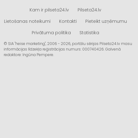
Kam ir pilseta24.lv
Pilseta24.lv
Lietošanas noteikumi
Kontakti
Pieteikt uzņēmumu
Privātuma politika
Statistika
© SIA "heise marketing", 2006 - 2026, portālu sērijas Pilseta24.lv masu
informācijas līdzekļa reģistrācijas numurs: 000740426. Galvenā
redaktore: Ingūna Pempere.