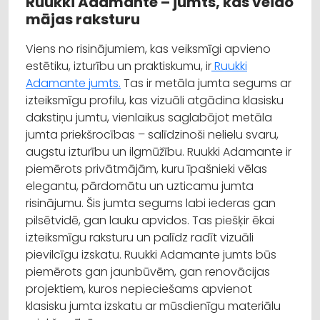
Ruukki
Adamante
– jumts, kas veido
mājas raksturu
Viens no risinājumiem, kas veiksmīgi apvieno
estētiku, izturību un praktiskumu, ir
Ruukki
Adamante jumts.
Tas ir metāla jumta segums ar
izteiksmīgu profilu, kas vizuāli atgādina klasisku
dakstiņu jumtu, vienlaikus saglabājot metāla
jumta priekšrocības – salīdzinoši nelielu svaru,
augstu izturību un ilgmūžību.
Ruukki
Adamante
ir
piemērots privātmājām, kuru īpašnieki vēlas
elegantu, pārdomātu un uzticamu jumta
risinājumu. Šis jumta segums labi iederas gan
pilsētvidē, gan lauku apvidos. Tas piešķir ēkai
izteiksmīgu raksturu un palīdz radīt vizuāli
pievilcīgu izskatu.
Ruukki
Adamante
jumts būs
piemērots gan jaunbūvēm, gan renovācijas
projektiem, kuros nepieciešams apvienot
klasisku jumta izskatu ar mūsdienīgu materiālu