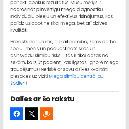
panākt labākus rezultātus. Mūsu mērķis ir
nodrošināt pilnvērtīgu miega diagnostiku,
individuālu pieeju un efektīvus risinājumus, kas
palīdz uzlabot ne tikai miega, bet arī dzīves
kvalitāti.
Hronisks nogurums, aizkaitināmība, zems darba
spēju līmenis un paaugstināts sirds un
asinsvadu slimību risks – tās ir tikai dažas no
sekām, ko izjūt pacienti, kas ilgstoši ignorē miega
traucējumus! Neriskē ar savu dzīves kvalitāti –
piesakies uz vizīti
Miega slimību centrā jau
šodien
!
Dalies ar šo rakstu