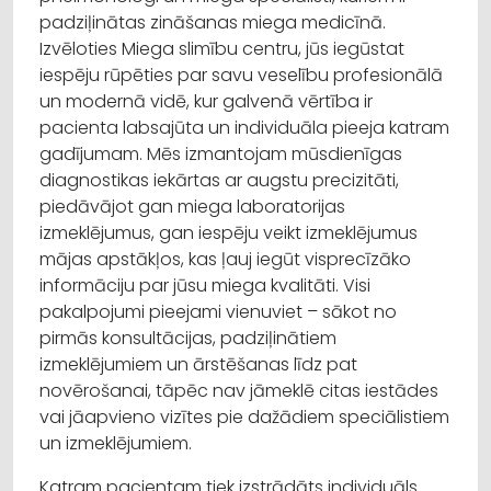
padziļinātas zināšanas miega medicīnā.
Izvēloties Miega slimību centru, jūs iegūstat
iespēju rūpēties par savu veselību profesionālā
un modernā vidē, kur galvenā vērtība ir
pacienta labsajūta un individuāla pieeja katram
gadījumam. Mēs izmantojam mūsdienīgas
diagnostikas iekārtas ar augstu precizitāti,
piedāvājot gan miega laboratorijas
izmeklējumus, gan iespēju veikt izmeklējumus
mājas apstākļos, kas ļauj iegūt visprecīzāko
informāciju par jūsu miega kvalitāti. Visi
pakalpojumi pieejami vienuviet – sākot no
pirmās konsultācijas, padziļinātiem
izmeklējumiem un ārstēšanas līdz pat
novērošanai, tāpēc nav jāmeklē citas iestādes
vai jāapvieno vizītes pie dažādiem speciālistiem
un izmeklējumiem.
Katram pacientam tiek izstrādāts individuāls