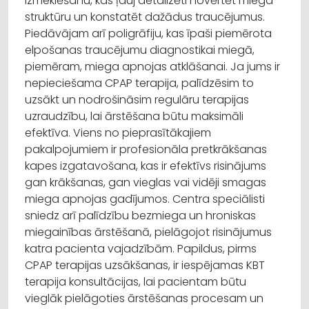
izmeklēšanu, kas ļauj detalizēti novērtēt miega
struktūru un konstatēt dažādus traucējumus.
Piedāvājam arī poligrāfiju, kas īpaši piemērota
elpošanas traucējumu diagnostikai miegā,
piemēram, miega apnojas atklāšanai. Ja jums ir
nepieciešama CPAP terapija, palīdzēsim to
uzsākt un nodrošināsim regulāru terapijas
uzraudzību, lai ārstēšana būtu maksimāli
efektīva. Viens no pieprasītākajiem
pakalpojumiem ir profesionāla pretkrākšanas
kapes izgatavošana, kas ir efektīvs risinājums
gan krākšanas, gan vieglas vai vidēji smagas
miega apnojas gadījumos. Centra speciālisti
sniedz arī palīdzību bezmiega un hroniskas
miegainības ārstēšanā, pielāgojot risinājumus
katra pacienta vajadzībām. Papildus, pirms
CPAP terapijas uzsākšanas, ir iespējamas KBT
terapija konsultācijas, lai pacientam būtu
vieglāk pielāgoties ārstēšanas procesam un