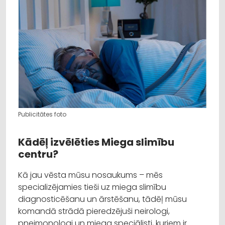
Publicitātes foto
Kādēļ izvēlēties Miega slimību
centru?
Kā jau vēsta mūsu nosaukums – mēs
specializējamies tieši uz miega slimību
diagnosticēšanu un ārstēšanu, tādēļ mūsu
komandā strādā pieredzējuši neirologi,
pneimonologi un miega speciālisti, kuriem ir