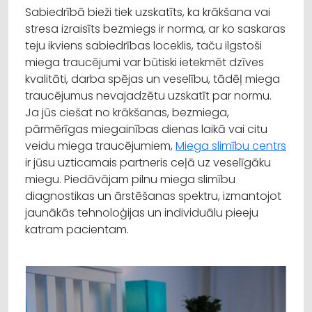
Sabiedrībā bieži tiek uzskatīts, ka krākšana vai
stresa izraisīts bezmiegs ir norma, ar ko saskaras
teju ikviens sabiedrības loceklis, taču ilgstoši
miega traucējumi var būtiski ietekmēt dzīves
kvalitāti, darba spējas un veselību, tādēļ miega
traucējumus nevajadzētu uzskatīt par normu.
Ja jūs ciešat no krākšanas, bezmiega,
pārmērīgas miegainības dienas laikā vai citu
veidu miega traucējumiem,
Miega slimību centrs
ir jūsu uzticamais partneris ceļā uz veselīgāku
miegu. Piedāvājam pilnu miega slimību
diagnostikas un ārstēšanas spektru, izmantojot
jaunākās tehnoloģijas un individuālu pieeju
katram pacientam.