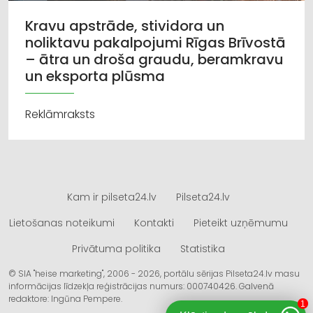
Kravu apstrāde, stividora un
noliktavu pakalpojumi Rīgas Brīvostā
– ātra un droša graudu, beramkravu
un eksporta plūsma
Reklāmraksts
Kam ir pilseta24.lv
Pilseta24.lv
Lietošanas noteikumi
Kontakti
Pieteikt uzņēmumu
Privātuma politika
Statistika
© SIA "heise marketing", 2006 - 2026, portālu sērijas Pilseta24.lv masu
informācijas līdzekļa reģistrācijas numurs: 000740426. Galvenā
redaktore: Ingūna Pempere.
1