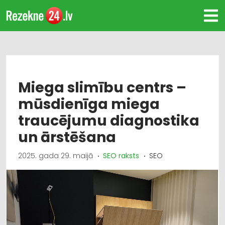
Miega slimību centrs –
mūsdienīga miega
traucējumu diagnostika
un ārstēšana
2025. gada 29. maijā
SEO raksts
SEO