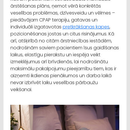
ārstēšanas plāns, ņemot vērā konkrētās
veselības problēmas, dzīvesveidu un vēlmes –
piedāvājam CPAP terapiju, gatavas un
individuāli izgatavotas
pretkrākšanas kapes
,
pozicionēšanas jostas un citus risinājumus. Kā
arī, atšķirībā no citām ārstniecības iestādēm,
nodrošinām saviem pacientiem īsus gaidīšanas
laikus, elastīgu pierakstu un iespēja veikt
izmeklējumus arī brīvdienās, lai nodrošinātu
maksimālu pakalpojumu pieejamību tiem, kas ir
aizņemti ikdienas pienākumos un darba laikā
nevar izbrīvēt laiku veselības pārbaužu
veikšanai.