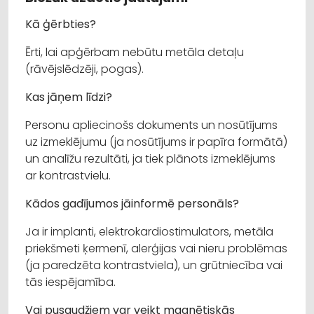
Kā ģērbties?
Ērti, lai apģērbam nebūtu metāla detaļu
(rāvējslēdzēji, pogas).
Kas jāņem līdzi?
Personu apliecinošs dokuments un nosūtījums
uz izmeklējumu (ja nosūtījums ir papīra formātā)
un analīžu rezultāti, ja tiek plānots izmeklējums
ar kontrastvielu.
Kādos gadījumos jāinformē personāls?
Ja ir implanti, elektrokardiostimulators, metāla
priekšmeti ķermenī, alerģijas vai nieru problēmas
(ja paredzēta kontrastviela), un grūtniecība vai
tās iespējamība.
Vai pusaudžiem var veikt magnētiskās