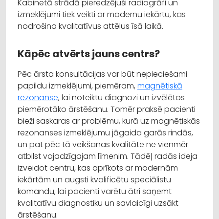
Kabinetā strādā pieredzējuši radiogrāfi un
izmeklējumi tiek veikti ar modernu iekārtu, kas
nodrošina kvalitatīvus attēlus īsā laikā.
Kāpēc atvērts jauns centrs?
Pēc ārsta konsultācijas var būt nepieciešami
papildu izmeklējumi, piemēram,
magnētiskā
rezonanse
, lai noteiktu diagnozi un izvēlētos
piemērotāko ārstēšanu. Tomēr praksē pacienti
bieži saskaras ar problēmu, kurā uz magnētiskās
rezonanses izmeklējumu jāgaida garās rindās,
un pat pēc tā veikšanas kvalitāte ne vienmēr
atbilst vajadzīgajam līmenim. Tādēļ radās ideja
izveidot centru, kas aprīkots ar modernām
iekārtām un augsti kvalificētu speciālistu
komandu, lai pacienti varētu ātri saņemt
kvalitatīvu diagnostiku un savlaicīgi uzsākt
ārstēšanu.