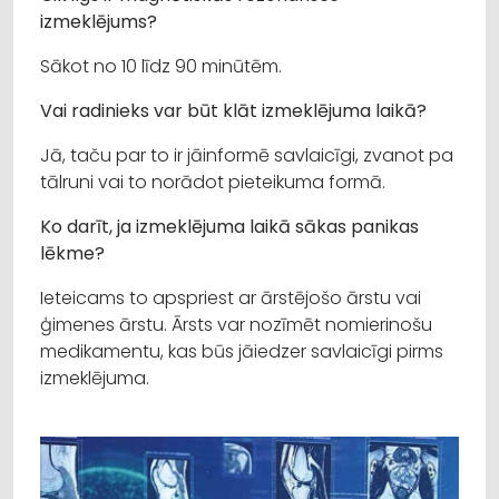
izmeklējums?
Sākot no 10 līdz 90 minūtēm.
Vai radinieks var būt klāt izmeklējuma laikā?
Jā, taču par to ir jāinformē savlaicīgi, zvanot pa
tālruni vai to norādot pieteikuma formā.
Ko darīt, ja izmeklējuma laikā sākas panikas
lēkme?
Ieteicams to apspriest ar ārstējošo ārstu vai
ģimenes ārstu. Ārsts var nozīmēt nomierinošu
medikamentu, kas būs jāiedzer savlaicīgi pirms
izmeklējuma.