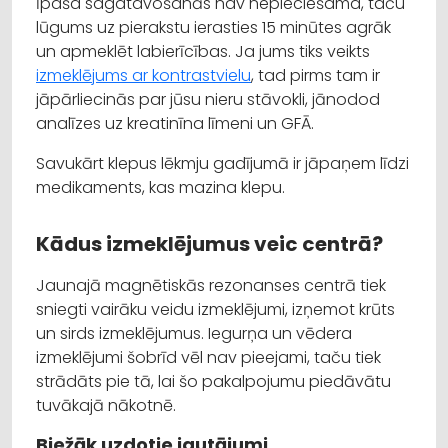
Īpaša sagatavošanās nav nepieciešama, taču
lūgums uz pierakstu ierasties 15 minūtes agrāk
un apmeklēt labierīcības. Ja jums tiks veikts
izmeklējums ar kontrastvielu
, tad pirms tam ir
jāpārliecinās par jūsu nieru stāvokli, jānodod
analīzes uz kreatinīna līmeni un GFĀ.
Savukārt klepus lēkmju gadījumā ir jāpaņem līdzi
medikaments, kas mazina klepu.
Kādus izmeklējumus veic centrā?
Jaunajā magnētiskās rezonanses centrā tiek
sniegti vairāku veidu izmeklējumi, izņemot krūts
un sirds izmeklējumus. Iegurņa un vēdera
izmeklējumi šobrīd vēl nav pieejami, taču tiek
strādāts pie tā, lai šo pakalpojumu piedāvātu
tuvākajā nākotnē.
Biežāk uzdotie jautājumi