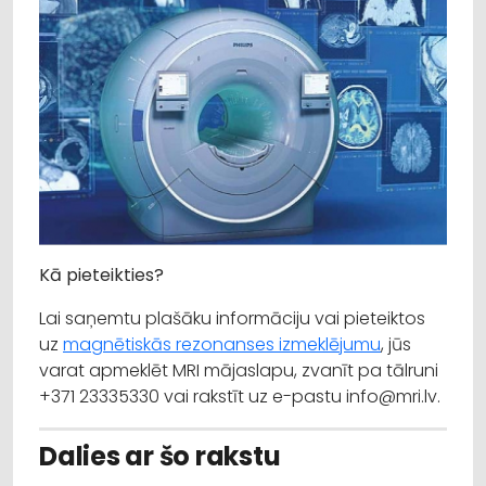
Kā pieteikties?
Lai saņemtu plašāku informāciju vai pieteiktos
uz
magnētiskās rezonanses izmeklējumu
, jūs
varat apmeklēt MRI mājaslapu, zvanīt pa tālruni
+371 23335330 vai rakstīt uz e-pastu info@mri.lv.
Dalies ar šo rakstu