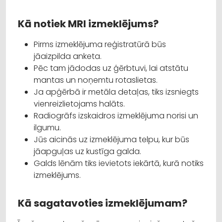
Kā notiek MRI izmeklējums?
Pirms izmeklējuma reģistratūrā būs
jāaizpilda anketa.
Pēc tam jādodas uz ģērbtuvi, lai atstātu
mantas un noņemtu rotaslietas.
Ja apģērbā ir metāla detaļas, tiks izsniegts
vienreizlietojams halāts.
Radiogrāfs izskaidros izmeklējuma norisi un
ilgumu.
Jūs aicinās uz izmeklējuma telpu, kur būs
jāapguļas uz kustīga galda.
Galds lēnām tiks ievietots iekārtā, kurā notiks
izmeklējums.
Kā sagatavoties izmeklējumam?