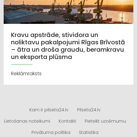
Kravu apstrāde, stividora un
noliktavu pakalpojumi Rīgas Brīvostā
– ātra un droša graudu, beramkravu
un eksporta plūsma
Reklāmraksts
Kam ir pilseta24.lv
Pilseta24.lv
Lietošanas noteikumi
Kontakti
Pieteikt uzņēmumu
Privātuma politika
Statistika