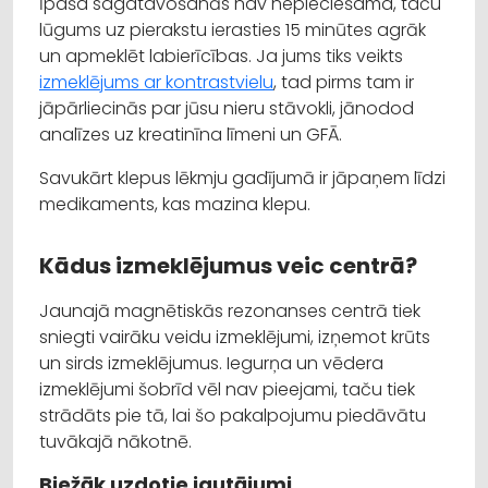
Īpaša sagatavošanās nav nepieciešama, taču
lūgums uz pierakstu ierasties 15 minūtes agrāk
un apmeklēt labierīcības. Ja jums tiks veikts
izmeklējums ar kontrastvielu
, tad pirms tam ir
jāpārliecinās par jūsu nieru stāvokli, jānodod
analīzes uz kreatinīna līmeni un GFĀ.
Savukārt klepus lēkmju gadījumā ir jāpaņem līdzi
medikaments, kas mazina klepu.
Kādus izmeklējumus veic centrā?
Jaunajā magnētiskās rezonanses centrā tiek
sniegti vairāku veidu izmeklējumi, izņemot krūts
un sirds izmeklējumus. Iegurņa un vēdera
izmeklējumi šobrīd vēl nav pieejami, taču tiek
strādāts pie tā, lai šo pakalpojumu piedāvātu
tuvākajā nākotnē.
Biežāk uzdotie jautājumi