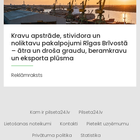
Kravu apstrāde, stividora un
noliktavu pakalpojumi Rīgas Brīvostā
– ātra un droša graudu, beramkravu
un eksporta plūsma
Reklāmraksts
Kam ir pilseta24.lv
Pilseta24.lv
Lietošanas noteikumi
Kontakti
Pieteikt uzņēmumu
Privātuma politika
Statistika