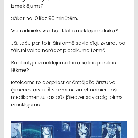
izmeklējums?
Sākot no 10 līdz 90 minūtēm.
Vai radinieks var būt klāt izmeklējuma laikā?
Jā, taču par to ir jāinformē savlaicīgi, zvanot pa
tālruni vai to norādot pieteikuma formā.
Ko darīt, ja izmeklējuma laikā sākas panikas
lēkme?
Ieteicams to apspriest ar ārstējošo ārstu vai
ģimenes ārstu. Ārsts var nozīmēt nomierinošu
medikamentu, kas būs jāiedzer savlaicīgi pirms
izmeklējuma.