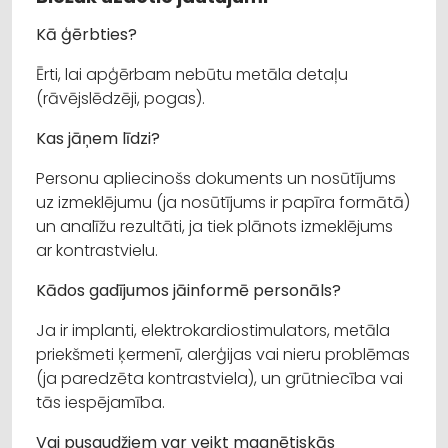
Kā ģērbties?
Ērti, lai apģērbam nebūtu metāla detaļu
(rāvējslēdzēji, pogas).
Kas jāņem līdzi?
Personu apliecinošs dokuments un nosūtījums
uz izmeklējumu (ja nosūtījums ir papīra formātā)
un analīžu rezultāti, ja tiek plānots izmeklējums
ar kontrastvielu.
Kādos gadījumos jāinformē personāls?
Ja ir implanti, elektrokardiostimulators, metāla
priekšmeti ķermenī, alerģijas vai nieru problēmas
(ja paredzēta kontrastviela), un grūtniecība vai
tās iespējamība.
Vai pusaudžiem var veikt magnētiskās