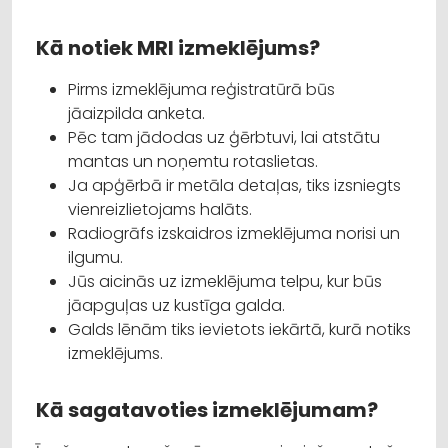
Kā notiek MRI izmeklējums?
Pirms izmeklējuma reģistratūrā būs
jāaizpilda anketa.
Pēc tam jādodas uz ģērbtuvi, lai atstātu
mantas un noņemtu rotaslietas.
Ja apģērbā ir metāla detaļas, tiks izsniegts
vienreizlietojams halāts.
Radiogrāfs izskaidros izmeklējuma norisi un
ilgumu.
Jūs aicinās uz izmeklējuma telpu, kur būs
jāapguļas uz kustīga galda.
Galds lēnām tiks ievietots iekārtā, kurā notiks
izmeklējums.
Kā sagatavoties izmeklējumam?