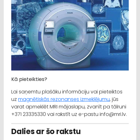
Kā pieteikties?
Lai saņemtu plašāku informāciju vai pieteiktos
uz
magnētiskās rezonanses izmeklējumu
, jūs
varat apmeklēt MRI mājaslapu, zvanīt pa tālruni
+371 23335330 vai rakstīt uz e-pastu info@mri.lv.
Dalies ar šo rakstu