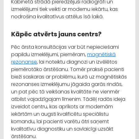
Kabinetā strādā pieredzējuši radiogrāfi un
izmeklējumi tiek veikti ar modernu iekārtu, kas
nodrošina kvalitatīvus attēlus īsā laikā.
Kāpēc atvērts jauns centrs?
Pēc ārsta konsultācijas var būt nepieciešami
papildu izmeklējumi, piemēram,
magnētiskā
rezonanse
, lai noteiktu diagnozi un izvēlētos
piemērotāko ārstēšanu. Tomēr praksē pacienti
bieži saskaras ar problēmu, kurā uz magnētiskās
rezonanses izmeklējumu jāgaida garās rindās,
un pat pēc tā veikšanas kvalitāte ne vienmēr
atbilst vajadzīgajam līmenim. Tādēļ radās ideja
izveidot centru, kas aprīkots ar modernām
iekārtām un augsti kvalificētu speciālistu
komandu, lai pacienti varētu ātri saņemt
kvalitatīvu diagnostiku un savlaicīgi uzsākt
ārstēšanu.