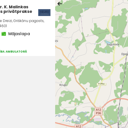
r. K. Malinkas
s privātprakse
ie Dreizi, Griškānu pagasts,
4601
Mājaslapa
ZĪBA: AMBULATORĀ