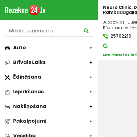
Neuro Clinic, D
Rambadagalla
Jupatovkas 11L, Liel
Rēzeknes nov., LV-
25702216
Auto
MEDICĪNISKĀ PALĪD
Brīvais Laiks
Ēdināšana
Iepirkšanās
Nakšņošana
Pakalpojumi
Veselība