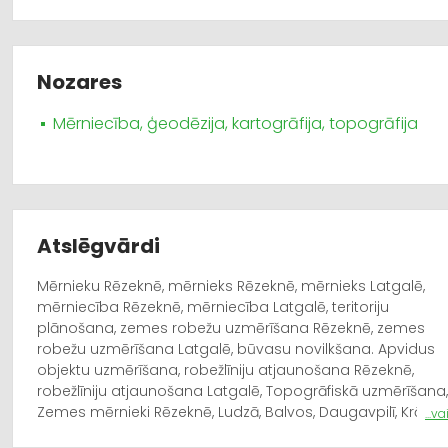
Nozares
Mērniecība, ģeodēzija, kartogrāfija, topogrāfija
Atslēgvārdi
Mērnieku Rēzeknē, mērnieks Rēzeknē, mērnieks Latgalē,
mērniecība Rēzeknē, mērniecība Latgalē, teritoriju
plānošana, zemes robežu uzmērīšana Rēzeknē, zemes
robežu uzmērīšana Latgalē, būvasu novilkšana. Apvidus
objektu uzmērīšana, robežlīniju atjaunošana Rēzeknē,
robežlīniju atjaunošana Latgalē, Topogrāfiskā uzmērīšana,
Zemes mērnieki Rēzeknē, Ludzā, Balvos, Daugavpilī, Krāsla
...v
Preiļos, Latgalē. Lokālplānojumi, detālplānojumi, mērniecī