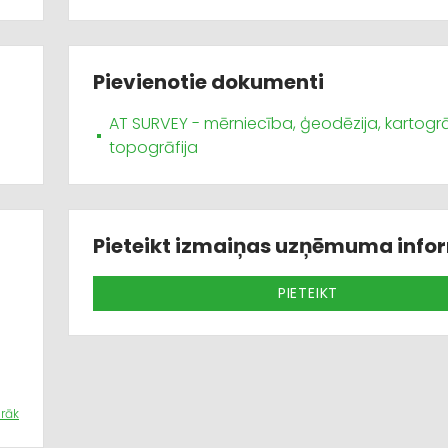
Pievienotie dokumenti
AT SURVEY - mērniecība, ģeodēzija, kartogrāf
topogrāfija
Pieteikt izmaiņas uzņēmuma info
PIETEIKT
vā,
airāk
bas