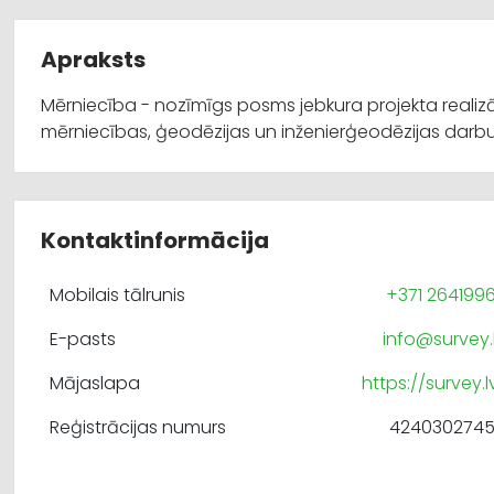
Apraksts
Mērniecība - nozīmīgs posms jebkura projekta realiz
mērniecības, ģeodēzijas un inženierģeodēzijas darbu
Kontaktinformācija
Mobilais tālrunis
+371 264199
E-pasts
info@survey.
Mājaslapa
https://survey.l
Reģistrācijas numurs
424030274