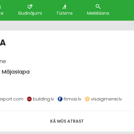
te
Sludinājumi
Tūrisms
Meklēšana
IA
kne
Mājaslapa
cexport.com
building.lv
firmas.lv
visaigimenei.lv
KĀ MŪS ATRAST