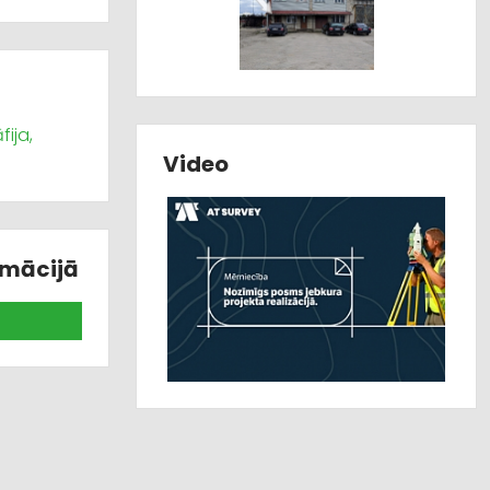
ija,
Video
rmācijā