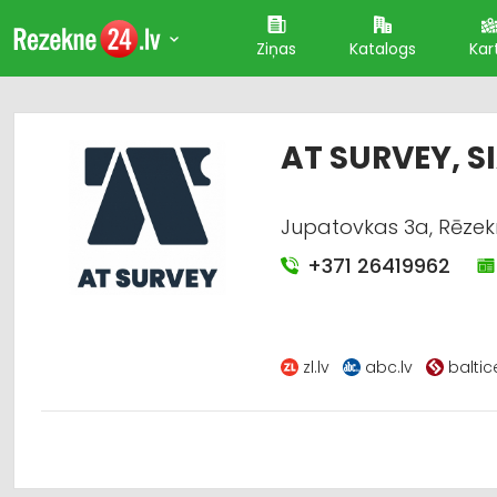
Ziņas
Katalogs
Kar
AT SURVEY, S
Jupatovkas 3a, Rēze
+371 26419962
zl.lv
abc.lv
balti