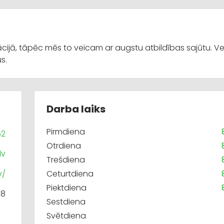
ācijā, tāpēc mēs to veicam ar augstu atbildības sajūtu. 
s.
Darba laiks
Pirmdiena
62
Otrdiena
lv
Trešdiena
v/
Ceturtdiena
Piektdiena
58
Sestdiena
Svētdiena