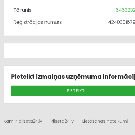
Tālrunis
646323
Reģistrācijas numurs
424030167
Pieteikt izmaiņas uzņēmuma informāci
PIETEIKT
Kam ir pilseta24.lv
Pilseta24.lv
Lietošanas noteikumi