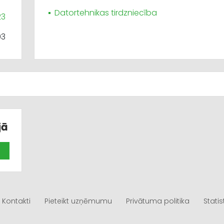
Datortehnikas tirdzniecība
23
93
jā
Kontakti
Pieteikt uzņēmumu
Privātuma politika
Statis