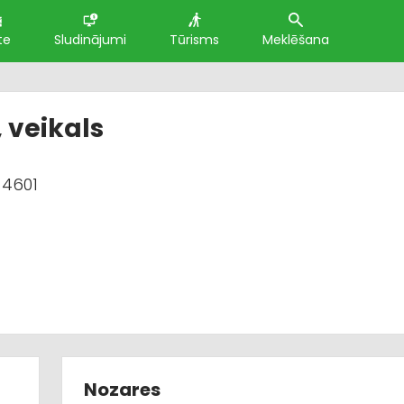
te
Sludinājumi
Tūrisms
Meklēšana
 veikals
-4601
Nozares