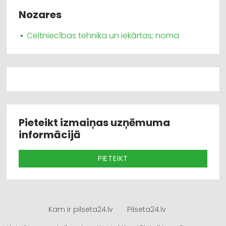
Nozares
Celtniecības tehnika un iekārtas; noma
Pieteikt izmaiņas uzņēmuma
informācijā
PIETEIKT
Kam ir pilseta24.lv
Pilseta24.lv