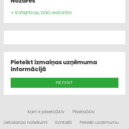
Nozares
Kafejnīcas, bāri, restorāni
Pieteikt izmaiņas uzņēmuma
informācijā
PIETEIKT
Kam ir pilseta24.lv
Pilseta24.lv
Lietošanas noteikumi
Kontakti
Pieteikt uzņēmumu