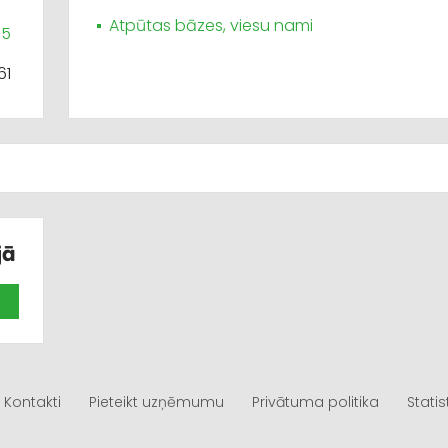
Atpūtas bāzes, viesu nami
05
61
jā
Kontakti
Pieteikt uzņēmumu
Privātuma politika
Statis