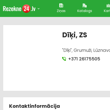
Ziņas
Katalogs
Kar
Dīķi, ZS
"Dīķi", Grumuži, Lūzna
+371 26175505
Kontaktinformācija