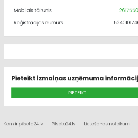
Mobilais tālrunis
261755
Reģistrācijas numurs
524010174
Pieteikt izmaiņas uzņēmuma informāci
PIETEIKT
Kam ir pilseta24.lv
Pilseta24.lv
Lietošanas noteikumi