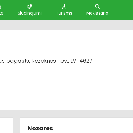
te
Sludinājumi
Tūrisms
Meklēšana
vas pagasts, Rēzeknes nov., LV-4627
Nozares