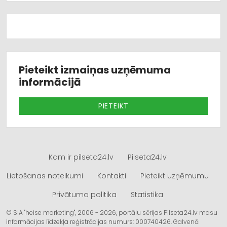
Pieteikt izmaiņas uzņēmuma
informācijā
PIETEIKT
Kam ir pilseta24.lv
Pilseta24.lv
Lietošanas noteikumi
Kontakti
Pieteikt uzņēmumu
Privātuma politika
Statistika
© SIA "heise marketing", 2006 - 2026, portālu sērijas Pilseta24.lv masu
informācijas līdzekļa reģistrācijas numurs: 000740426. Galvenā