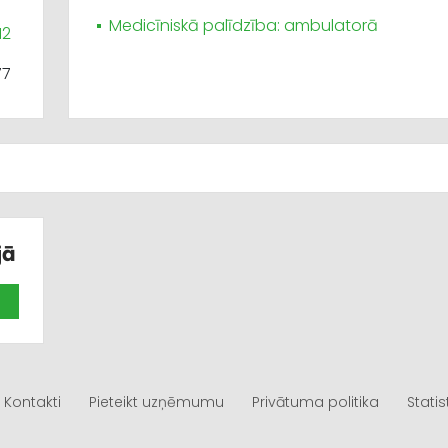
Medicīniskā palīdzība: ambulatorā
12
77
jā
Kontakti
Pieteikt uzņēmumu
Privātuma politika
Statis