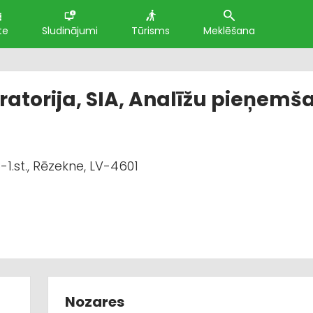
te
Sludinājumi
Tūrisms
Meklēšana
ratorija, SIA, Analīžu pieņemš
1.st., Rēzekne, LV-4601
Nozares