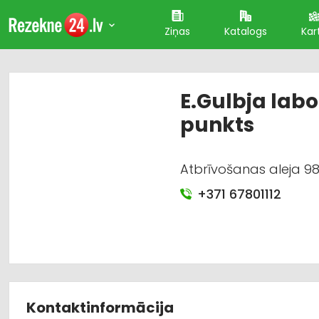
Ziņas
Katalogs
Kar
E.Gulbja labo
punkts
Atbrīvošanas aleja 98-
+371 67801112
Kontaktinformācija