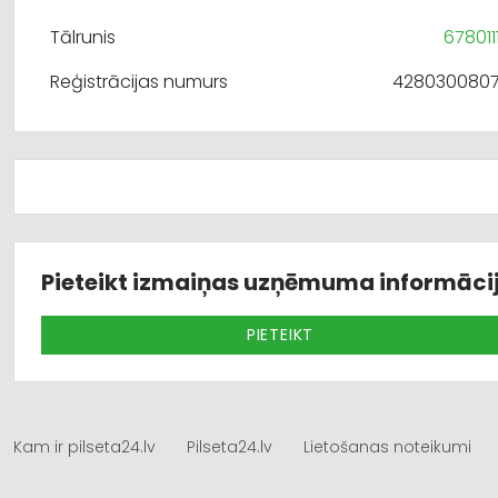
Tālrunis
678011
Reģistrācijas numurs
428030080
Pieteikt izmaiņas uzņēmuma informāci
PIETEIKT
Kam ir pilseta24.lv
Pilseta24.lv
Lietošanas noteikumi