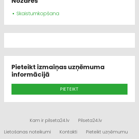
Nozares
Skaistumkopšana
Pieteikt izmaiņas uzņēmuma
informācijā
PIETEIKT
Kam ir pilseta24.lv
Pilseta24.lv
Lietošanas noteikumi
Kontakti
Pieteikt uzņēmumu