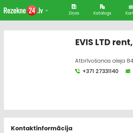
Ziņas
Katalogs
Kar
EVIS LTD rent,
Atbrīvošanas aleja 84
+371 27331140
Kontaktinformācija