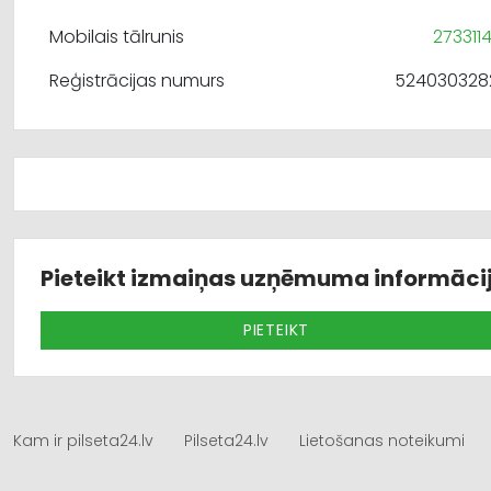
Mobilais tālrunis
273311
Reģistrācijas numurs
524030328
Pieteikt izmaiņas uzņēmuma informāci
PIETEIKT
Kam ir pilseta24.lv
Pilseta24.lv
Lietošanas noteikumi