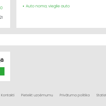
Auto noma; vieglie auto
40
21
jā
Kontakti
Pieteikt uzņēmumu
Privātuma politika
Statis