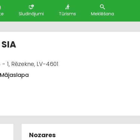
te
Sludinājumi
Tūrisms
Meklēšana
 SIA
 - 1, Rēzekne, LV-4601
Mājaslapa
Nozares