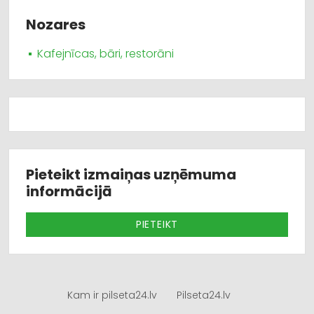
Nozares
Kafejnīcas, bāri, restorāni
Pieteikt izmaiņas uzņēmuma
informācijā
PIETEIKT
Kam ir pilseta24.lv
Pilseta24.lv