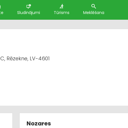
te
Sludinājumi
Tūrisms
Meklēšana
C, Rēzekne, LV-4601
Nozares