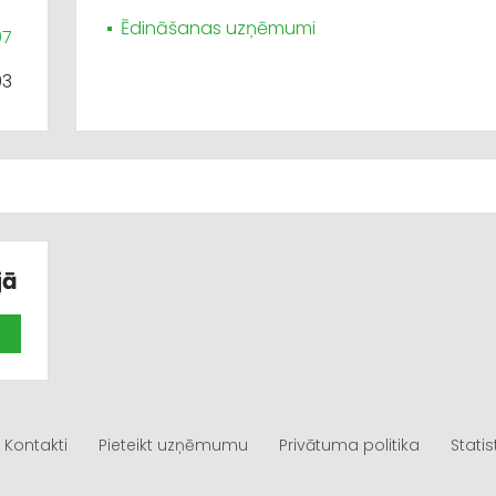
Ēdināšanas uzņēmumi
07
93
jā
Kontakti
Pieteikt uzņēmumu
Privātuma politika
Statis