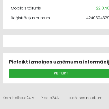
Mobilais tālrunis
221071
Reģistrācijas numurs
424030432
Pieteikt izmaiņas uzņēmuma informāci
PIETEIKT
Kam ir pilseta24.lv
Pilseta24.lv
Lietošanas noteikumi