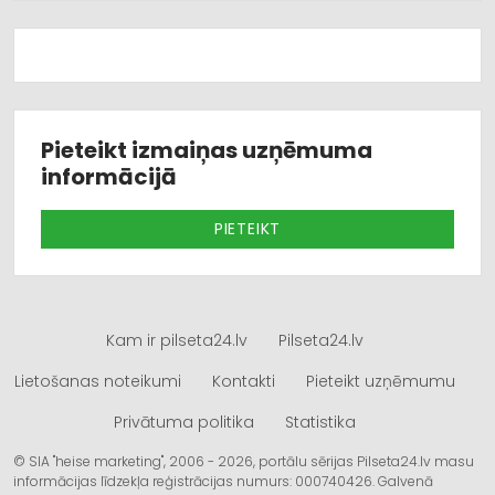
Pieteikt izmaiņas uzņēmuma
informācijā
PIETEIKT
Kam ir pilseta24.lv
Pilseta24.lv
Lietošanas noteikumi
Kontakti
Pieteikt uzņēmumu
Privātuma politika
Statistika
© SIA "heise marketing", 2006 - 2026, portālu sērijas Pilseta24.lv masu
informācijas līdzekļa reģistrācijas numurs: 000740426. Galvenā