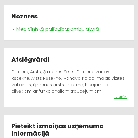
Nozares
Medicīniskā palīdzība: ambulatorā
Atslēgvārdi
Daktere, Ārsts, Ģimenes ārsts, Daktere Ivanova
Rēzekne, Ārsts Rēzeknē, Ivanova Iraida, mājas vizītes,
vakcīnas, ģimenes ārsts Rēzeknē, Pieejamība
cilvēkiem ar funkcionāliem traucējumiem.
...vairāk
Pieteikt izmaiņas uzņēmuma
informācijā