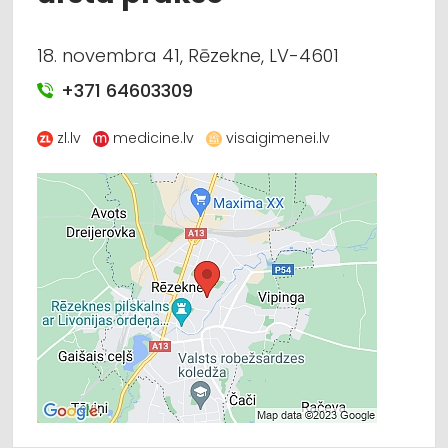
18. novembra 41, Rēzekne, LV-4601
+371 64603309
zl.lv
medicine.lv
visaigimenei.lv