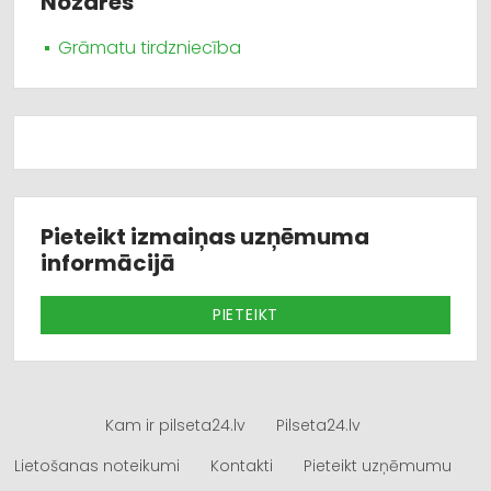
Nozares
Grāmatu tirdzniecība
Pieteikt izmaiņas uzņēmuma
informācijā
PIETEIKT
Kam ir pilseta24.lv
Pilseta24.lv
Lietošanas noteikumi
Kontakti
Pieteikt uzņēmumu