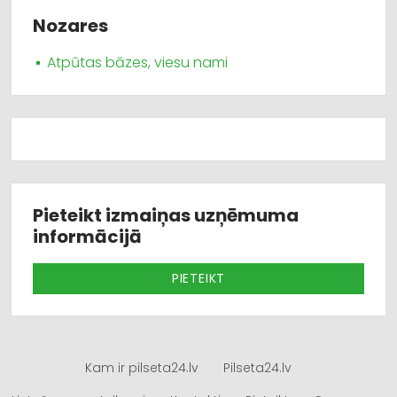
Nozares
Atpūtas bāzes, viesu nami
Pieteikt izmaiņas uzņēmuma
informācijā
PIETEIKT
Kam ir pilseta24.lv
Pilseta24.lv