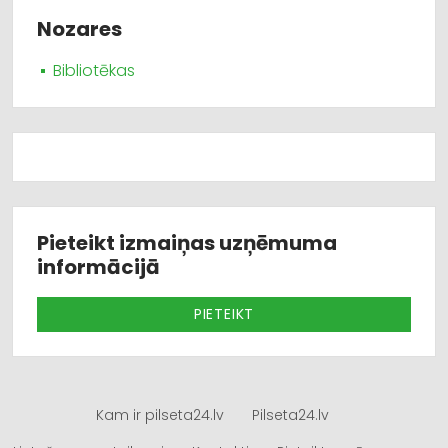
Nozares
Bibliotēkas
Pieteikt izmaiņas uzņēmuma
informācijā
PIETEIKT
Kam ir pilseta24.lv
Pilseta24.lv