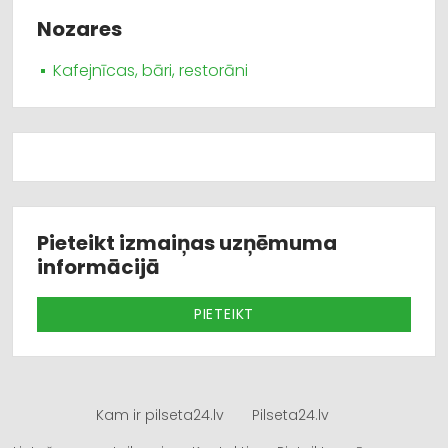
Nozares
Kafejnīcas, bāri, restorāni
Pieteikt izmaiņas uzņēmuma
informācijā
PIETEIKT
Kam ir pilseta24.lv
Pilseta24.lv