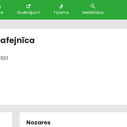
te
Sludinājumi
Tūrisms
Meklēšana
kafejnīca
4601
Nozares