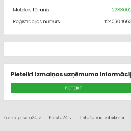
Mobilais tālrunis
228800
Reģistrācijas numurs
424030466
Pieteikt izmaiņas uzņēmuma informāci
PIETEIKT
Kam ir pilseta24.lv
Pilseta24.lv
Lietošanas noteikumi