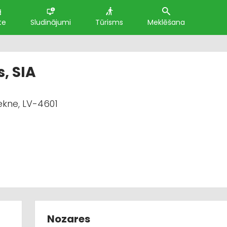
te
Sludinājumi
Tūrisms
Meklēšana
, SIA
ekne, LV-4601
Nozares