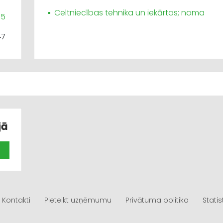
Celtniecības tehnika un iekārtas; noma
05
47
jā
Kontakti
Pieteikt uzņēmumu
Privātuma politika
Statis