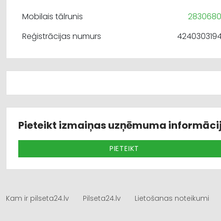
Mobilais tālrunis
283068
Reģistrācijas numurs
424030319
Pieteikt izmaiņas uzņēmuma informāci
PIETEIKT
Kam ir pilseta24.lv
Pilseta24.lv
Lietošanas noteikumi