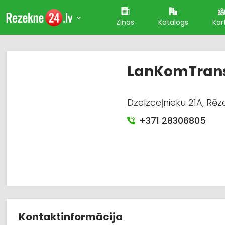
Ziņas
Katalogs
Kar
LanKomTrans
Dzelzceļnieku 21A, Rēz
+371 28306805
Kontaktinformācija