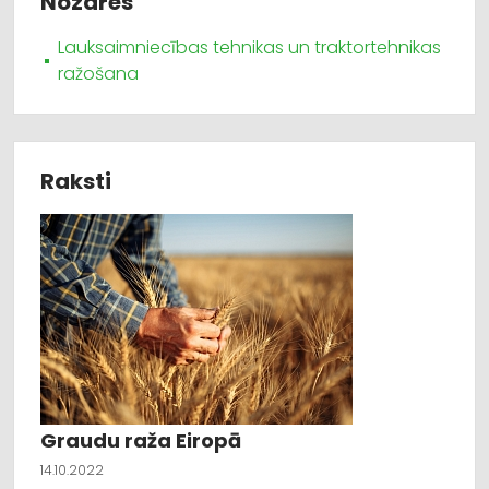
Nozares
Lauksaimniecības tehnikas un traktortehnikas
ražošana
Raksti
Graudu raža Eiropā
14.10.2022