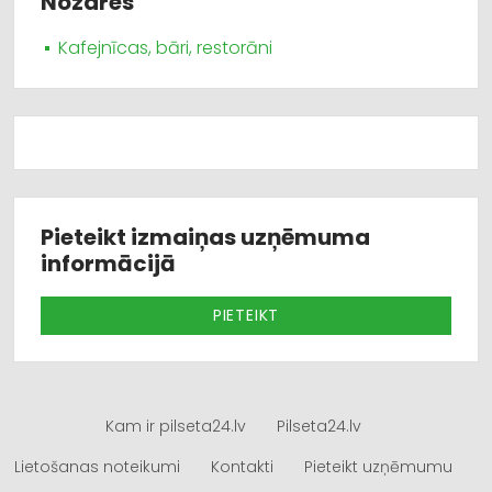
Nozares
Kafejnīcas, bāri, restorāni
Pieteikt izmaiņas uzņēmuma
informācijā
PIETEIKT
Kam ir pilseta24.lv
Pilseta24.lv
Lietošanas noteikumi
Kontakti
Pieteikt uzņēmumu