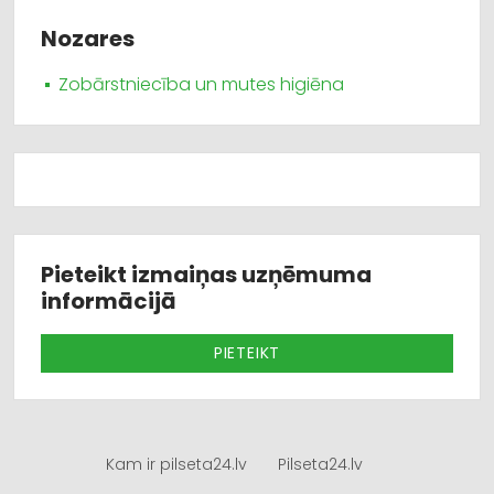
Nozares
Zobārstniecība un mutes higiēna
Pieteikt izmaiņas uzņēmuma
informācijā
PIETEIKT
Kam ir pilseta24.lv
Pilseta24.lv