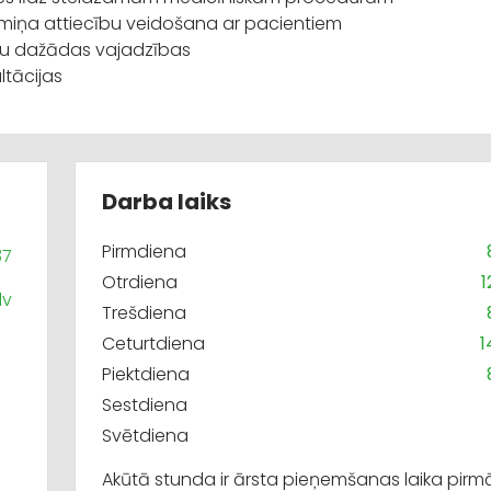
rmiņa attiecību veidošana ar pacientiem
nātu dažādas vajadzības
ltācijas
Darba laiks
Pirmdiena
37
Otrdiena
1
lv
Trešdiena
Ceturtdiena
1
Piektdiena
Sestdiena
Svētdiena
Akūtā stunda ir ārsta pieņemšanas laika pirm