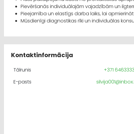
Pievēršanās individuālajām vajadzībām un ilgte
Pieejamība un elastīgs darba laiks, lai apmieri
Mūsdienīgi diagnostikas rīki un individuālas konsu
Kontaktinformācija
Tālrunis
+371 646333
E-pasts
silvija001@inbox.