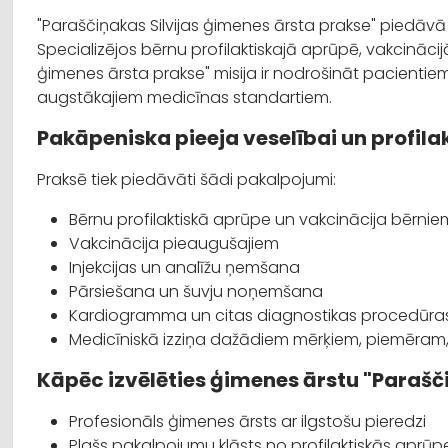
"Paraščiņakas Silvijas ģimenes ārsta prakse" piedāvā
Specializējos bērnu profilaktiskajā aprūpē, vakcināci
ģimenes ārsta prakse" misija ir nodrošināt pacientie
augstākajiem medicīnas standartiem.
Pakāpeniska pieeja veselībai un profila
Praksē tiek piedāvāti šādi pakalpojumi:
Bērnu profilaktiskā aprūpe un vakcinācija bērnie
Vakcinācija pieaugušajiem
Injekcijas un analīžu ņemšana
Pārsiešana un šuvju noņemšana
Kardiogramma un citas diagnostikas procedūra
Medicīniskā izziņa dažādiem mērķiem, piemēram, 
Kāpēc izvēlēties ģimenes ārstu "Parašč
Profesionāls ģimenes ārsts ar ilgstošu pieredzi
Plašs pakalpojumu klāsts no profilaktiskās apr