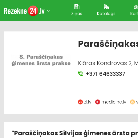
Ziņas
Katalogs
Kar
Paraščiņakas
Klāras Kondrovas 2, M
+371 64633337
zl.lv
medicine.lv
"Paraščiņakas Silvijas ģimenes ārsta p