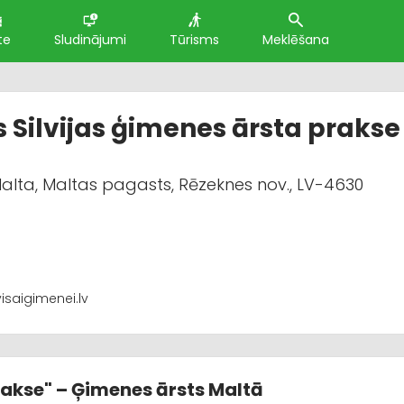
te
Sludinājumi
Tūrisms
Meklēšana
 Silvijas ģimenes ārsta prakse
alta, Maltas pagasts, Rēzeknes nov., LV-4630
visaigimenei.lv
rakse" – Ģimenes ārsts Maltā