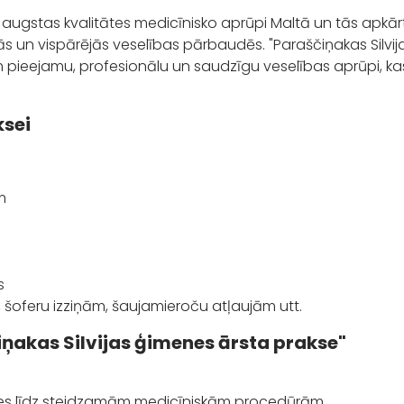
 augstas kvalitātes medicīnisko aprūpi Maltā un tās apkār
jās un vispārējās veselības pārbaudēs. "Paraščiņakas Silvij
m pieejamu, profesionālu un saudzīgu veselības aprūpi, kas
ksei
m
s
šoferu izziņām, šaujamieroču atļaujām utt.
iņakas Silvijas ģimenes ārsta prakse"
ūpes līdz steidzamām medicīniskām procedūrām