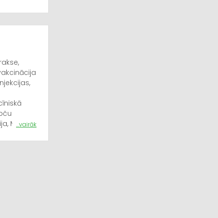
rakse,
vakcinācija
jekcijas,
īniskā
roču
ja, Malta
...vairāk
aka,