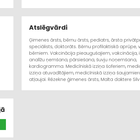
Atslēgvārdi
Ģimenes ārsts, bērnu ārsts, pediatrs, ārsta privātp
speciālists, doktorāts. Bērnu profilaktiskā aprūpe, 
bērniem. Vakcinācija pieaugušajiem, vakcinācija, in
analīžu ņemšana, pārsiešana, šuvju noņemšana,
kardiogramma. Medicīniskā izziņa šoferiem, medic
izziņa atuvadītājiem, medicīniskā izziņa šaujamie
atļaujai. Rēzekne ģimenes ārsts, Malta daktere Silvi
ārsts, Malta pediatrs, Silvija Paraščiņaka, Paraščiņ
ģimenes ārsts Paraščiņaka, daktere Paraščiņaka.
jā