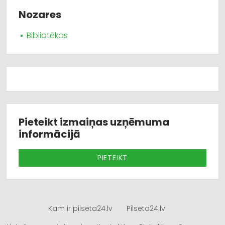
Nozares
Bibliotēkas
Pieteikt izmaiņas uzņēmuma
informācijā
PIETEIKT
Kam ir pilseta24.lv
Pilseta24.lv