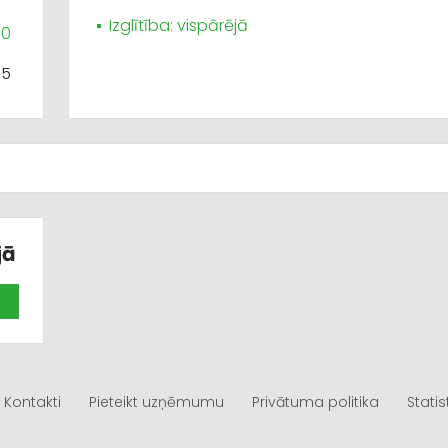
Izglītība: vispārējā
80
65
jā
Kontakti
Pieteikt uzņēmumu
Privātuma politika
Statis