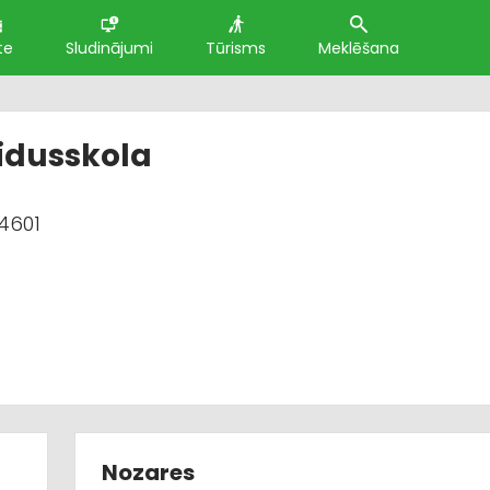
te
Sludinājumi
Tūrisms
Meklēšana
vidusskola
-4601
Nozares