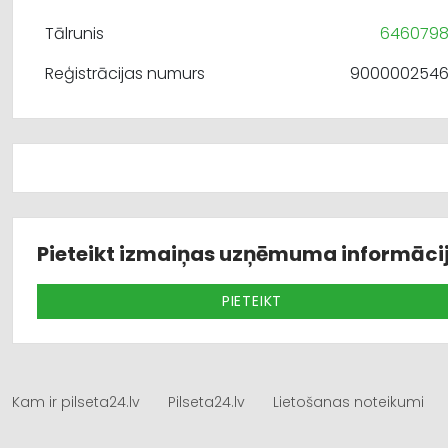
Tālrunis
646079
Reģistrācijas numurs
900000254
Pieteikt izmaiņas uzņēmuma informāci
PIETEIKT
Kam ir pilseta24.lv
Pilseta24.lv
Lietošanas noteikumi