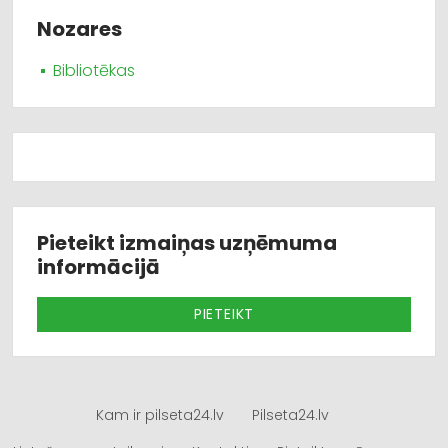
Nozares
Bibliotēkas
Pieteikt izmaiņas uzņēmuma
informācijā
PIETEIKT
Kam ir pilseta24.lv
Pilseta24.lv